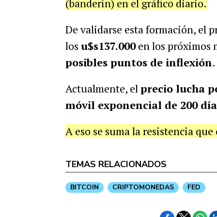
(banderín) en el gráfico diario.
De validarse esta formación, el p
los
u$s137.000
en los próximos 
posibles puntos de inflexión
.
Actualmente, el
precio lucha p
móvil exponencial de 200 día
A eso se suma la resistencia que
TEMAS RELACIONADOS
BITCOIN
CRIPTOMONEDAS
FED