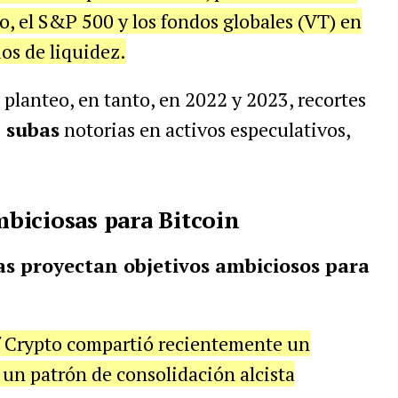
o, el S&P 500 y los fondos globales (VT) en
os de liquidez.
planteo, en tanto, en 2022 y 2023, recortes
 subas
notorias en activos especulativos,
biciosas para Bitcoin
as proyectan objetivos ambiciosos para
f Crypto compartió recientemente un
 un patrón de consolidación alcista