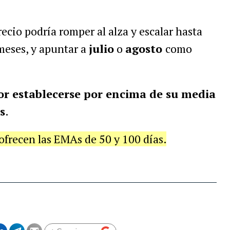
recio podría romper al alza y escalar hasta
meses, y apuntar a
julio
o
agosto
como
or establecerse por encima de su media
s
.
 ofrecen las EMAs de 50 y 100 días.