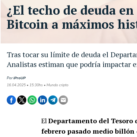
¿El techo de deuda en
Bitcoin a máximos his
Tras tocar su límite de deuda el Departa
Analistas estiman que podría impactar en
Por
iProUP
16.04.2025 • 15:30hs • Mundo cripto
El
Departamento del Tesoro d
febrero pasado medio billón 