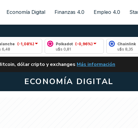
Economía Digital
Finanzas 4.0
Empleo 4.0
Sta
(-1,08%)
Polkadot
(-0,96%)
Chainlink
(0,18%)
u$s 0,81
u$s 8,35
ALERTA
Bitcoin, dólar cripto y exchanges
Más información
CLARITY ACT EN ARGENTI
ECONOMÍA DIGITAL