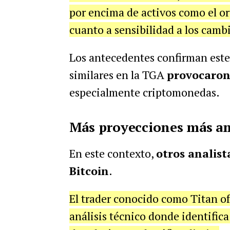
por encima de activos como el or
cuanto a sensibilidad a los cambi
Los antecedentes confirman este 
similares en la TGA
provocaron
especialmente criptomonedas.
Más proyecciones más am
En este contexto,
otros analist
Bitcoin
.
El trader conocido como Titan o
análisis técnico donde identifica