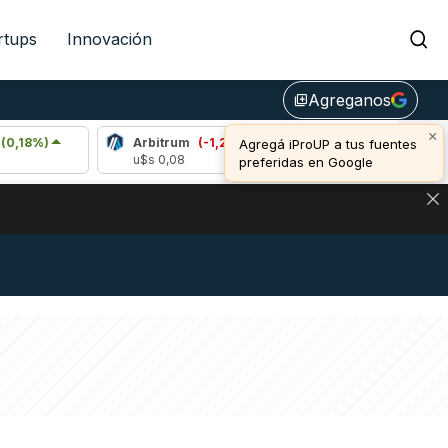
rtups
Innovación
Agreganos
library_add
×
Arbitrum
(-1,27%)
Bitcoin
(-0,27%)
Agregá iProUP a tus fuentes
u$s 0,08
u$s 64.807,00
preferidas en Google
NA: IMPACTO EN BITCOIN, DÓLAR CRIPTO Y EXCHANGES