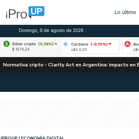
Lo último
Domingo, 9 de agosto de 2026
Dólar cripto
(0,58%)
le
(0,36%)
Cardano
(-0,10%)
Avalanche
$ 1574,24
,04
u$s 0,20
u$s 6,48
Normativa cripto - Clarity Act en Argentina: impacto en 
IPROUP
ECONOMÍA DIGITAL