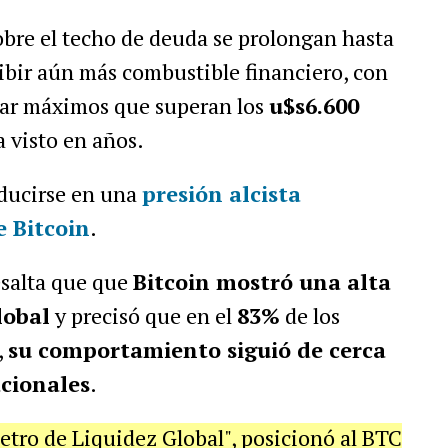
sobre el techo de deuda se prolongan hasta
ibir aún más combustible financiero, con
car máximos que superan los
u$s6.600
a visto en años.
aducirse en una
presión alcista
e Bitcoin
.
esalta que que
Bitcoin mostró una alta
lobal
y precisó que en el
83%
de los
,
su comportamiento siguió de cerca
acionales
.
etro de Liquidez Global", posicionó al BTC