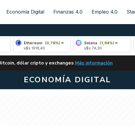
Economía Digital
Finanzas 4.0
Empleo 4.0
Sta
Ethereum
(0,78%)
Solana
(1,94%)
Ripple
u$s 1916,40
u$s 74,30
u$s 1,0
ALERTA
Bitcoin, dólar cripto y exchanges
Más información
CLARITY ACT EN ARGENTI
ECONOMÍA DIGITAL