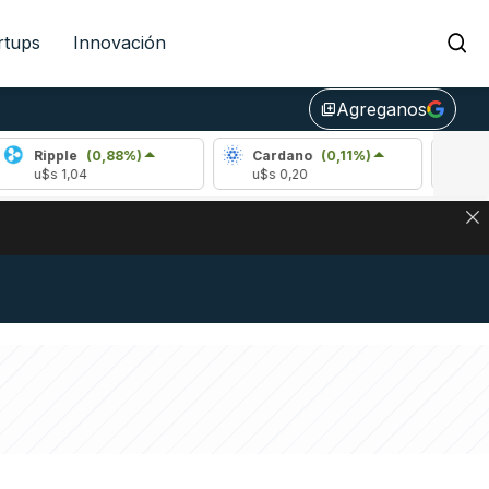
rtups
Innovación
Agreganos
library_add
(0,88%)
Cardano
(0,11%)
Avalanche
(1
4
u$s 0,20
u$s 6,53
NA: IMPACTO EN BITCOIN, DÓLAR CRIPTO Y EXCHANGES