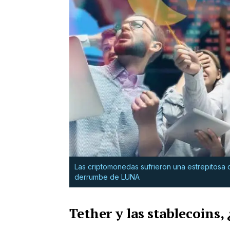
Las criptomonedas sufrieron una estrepitosa c
derrumbe de LUNA
Tether y las stablecoins,