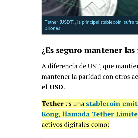
Tether (USDT), la principal stablecoin, sufre
billones
¿Es seguro mantener las 
A diferencia de UST, que mantien
mantener la paridad con otros ac
el USD
.
Tether
es una
stablecoin emi
Kong, llamada
Tether Limit
activos digitales como: