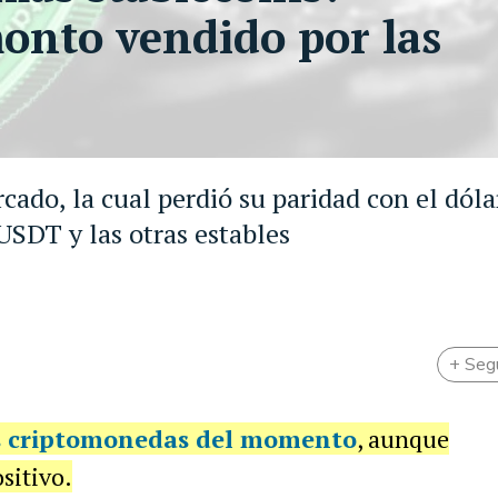
monto vendido por las
ado, la cual perdió su paridad con el dóla
SDT y las otras estables
+ Seg
as criptomonedas del momento
, aunque
sitivo.