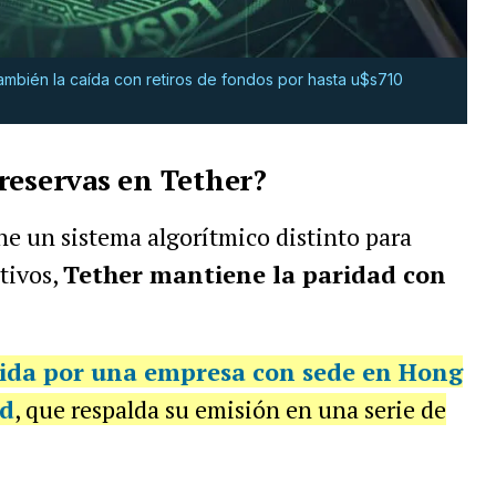
 también la caída con retiros de fondos por hasta u$s710
reservas en Tether?
e un sistema algorítmico distinto para
tivos,
Tether mantiene la paridad con
tida por una empresa con sede en Hong
ed
, que respalda su emisión en una serie de