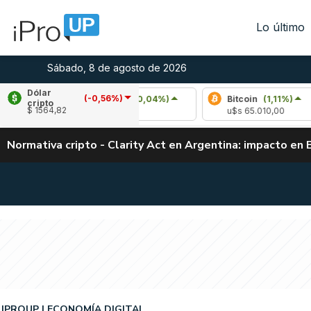
Lo último
Sábado, 8 de agosto de 2026
Dólar
(-0,56%)
Arbitrum
(0,04%)
Bitcoin
(1,11%)
cripto
$ 1564,82
u$s 0,08
u$s 65.010,00
Normativa cripto - Clarity Act en Argentina: impacto en 
IPROUP
ECONOMÍA DIGITAL