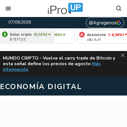
07/08/2026
Agreganos
library_add
Dólar cripto
(0,12%)
Cardano
(6,39%)
Avalanche
(-4,38%)
P
$ 1571,03
u$s 0,20
u$s 6,41
u
ALERTA
MUNDO CRIPTO - Vuelve el carry trade de Bitcoin y
esta señal define los precios de agosto
Más
VUELVE EL CAR
información
ECONOMÍA DIGITAL