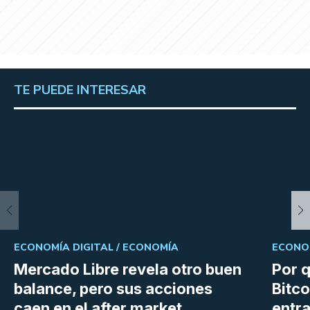
TE PUEDE INTERESAR
ECONOMÍA DIGITAL /
ECONOMÍA
ECONOM
Mercado Libre revela otro buen
Por q
balance, pero sus acciones
Bitco
caen en el after market
entra