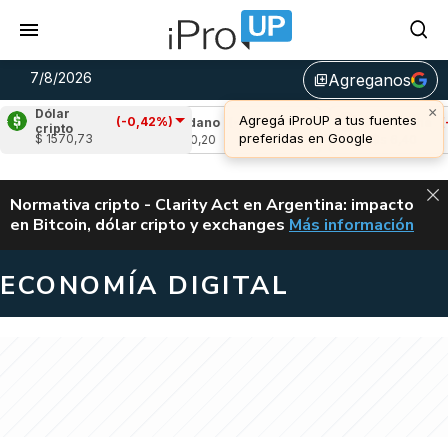
7/8/2026
Agreganos
library_add
×
Dólar
Agregá iProUP a tus fuentes
(-0,42%)
1,96%)
Cardano
(-2,66%)
Avalanche
(-0,9
cripto
preferidas en Google
$ 1570,73
u$s 0,20
u$s 6,40
ALERTA
Normativa cripto - Clarity Act en Argentina: impacto
en Bitcoin, dólar cripto y exchanges
Más información
CLARITY ACT EN AR
ECONOMÍA DIGITAL