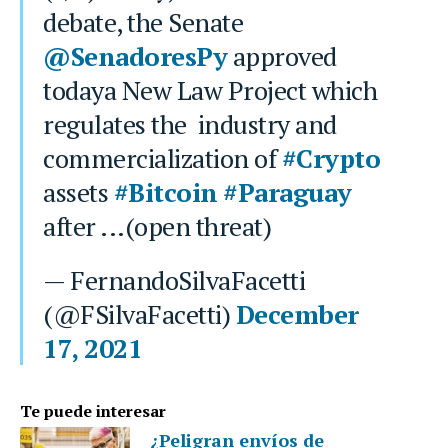
debate, the Senate
@SenadoresPy
approved
todaya New Law Project which
regulates the industry and
commercialization of
#Crypto
assets
#Bitcoin
#Paraguay
after ...(open threat)
— FernandoSilvaFacetti
(@FSilvaFacetti)
December
17, 2021
Te puede interesar
¿Peligran envíos de