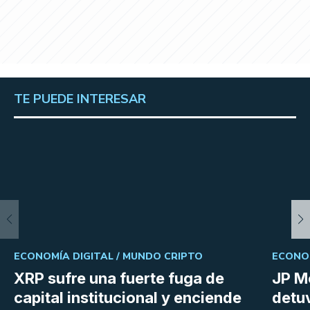
TE PUEDE INTERESAR
ECONOMÍA DIGITAL /
MUNDO CRIPTO
ECONOM
XRP sufre una fuerte fuga de
JP M
capital institucional y enciende
detu