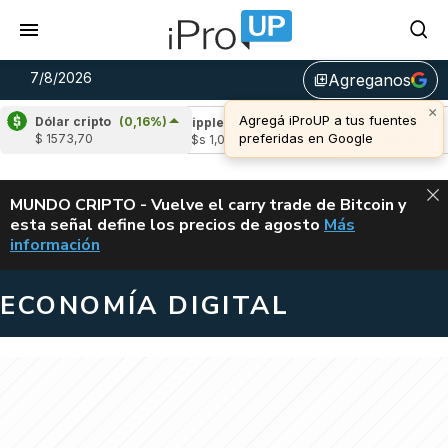
7/8/2026
Agreganos
library_add
×
Agregá iProUP a tus fuentes
Dólar cripto
(0,16%)
a
(1,11%)
Ripple
(-0,75%)
Cardano
(5,
preferidas en Google
$ 1573,70
,04
u$s 1,04
u$s 0,20
ALERTA
MUNDO CRIPTO - Vuelve el carry trade de Bitcoin y
esta señal define los precios de agosto
Más
VUELVE EL CAR
información
ECONOMÍA DIGITAL