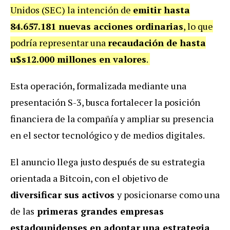
Unidos (SEC) la intención de
emitir hasta
84.657.181 nuevas acciones ordinarias
, lo que
podría representar una
recaudación de hasta
u$s12.000 millones en valores
.
Esta operación, formalizada mediante una
presentación S-3, busca fortalecer la posición
financiera de la compañía y ampliar su presencia
en el sector tecnológico y de medios digitales.
El anuncio llega justo después de su estrategia
orientada a Bitcoin, con el objetivo de
diversificar sus activos
y posicionarse como una
de las
primeras grandes empresas
estadounidenses en adoptar una estrategia