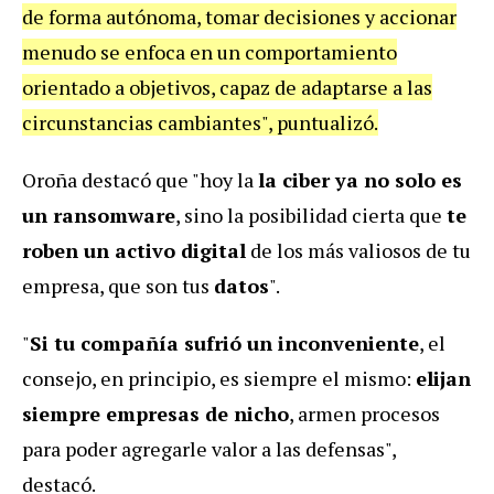
de forma autónoma, tomar decisiones y accionar
menudo se enfoca en un comportamiento
orientado a objetivos, capaz de adaptarse a las
circunstancias cambiantes", puntualizó.
Oroña destacó que "hoy la
la ciber ya no solo es
un ransomware
, sino la posibilidad cierta que
te
roben un activo digital
de los más valiosos de tu
empresa, que son tus
datos
".
"
Si tu compañía sufrió un inconveniente
, el
consejo, en principio, es siempre el mismo:
elijan
siempre empresas de nicho
, armen procesos
para poder agregarle valor a las defensas",
destacó.