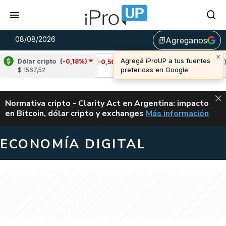
08/08/2026
Agreganos
library_add
Dólar cripto
(-0,18%)
Cardano
(-0,56%)
Avalanche
(1,98%)
$ 1567,52
u$s 0,20
u$s 6,55
ALERTA
Normativa cripto - Clarity Act en Argentina: impacto
en Bitcoin, dólar cripto y exchanges
Más información
CLARITY ACT EN AR
ECONOMÍA DIGITAL