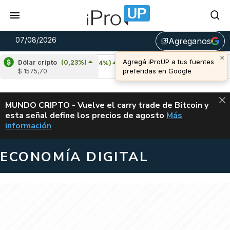
07/08/2026
Agreganos
library_add
Dólar cripto
(0,23%)
Cardano
(5,34%)
Avalanche
(1,28%)
$ 1575,70
u$s 0,20
u$s 6,49
ALERTA
MUNDO CRIPTO - Vuelve el carry trade de Bitcoin y
esta señal define los precios de agosto
Más
VUELVE EL CAR
información
ECONOMÍA DIGITAL