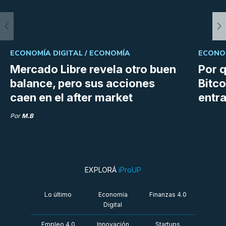
ECONOMÍA DIGITAL /
ECONOMÍA
ECONOM
Mercado Libre revela otro buen
Por q
balance, pero sus acciones
Bitco
caen en el after market
entra
Por
M.B
EXPLORÁ
iProUP
Lo último
Economía
Finanzas 4.0
Digital
Empleo 4.0
Innovación
Startups