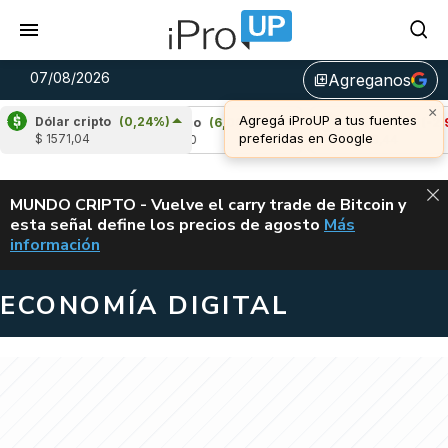
07/08/2026
Agreganos
library_add
×
Agregá iProUP a tus fuentes
Dólar cripto
(0,24%)
%)
Cardano
(6,06%)
Avalanche
(-2,94%)
preferidas en Google
$ 1571,04
u$s 0,20
u$s 6,44
ALERTA
MUNDO CRIPTO - Vuelve el carry trade de Bitcoin y
esta señal define los precios de agosto
Más
VUELVE EL CAR
información
ECONOMÍA DIGITAL