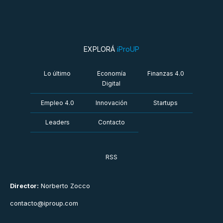
EXPLORÁ
iProUP
Lo último
Economía
Finanzas 4.0
Digital
Empleo 4.0
Innovación
Startups
Leaders
Contacto
RSS
Director:
Norberto Zocco
contacto@iproup.com