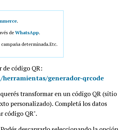
mmerce
.
avés de
WhatsApp
.
a campaña determinada.Etc.
r de código QR:
/herramientas/generador-qrcode
e querés transformar en un código QR (sitio
xto personalizado). Completá los datos
ar código QR".
 Podés descargarlo seleccionando la opción