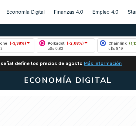
Economía Digital
Finanzas 4.0
Empleo 4.0
Sta
)
Polkadot
(-2,68%)
Chainlink
(1,12%)
u$s 0,82
u$s 8,19
ALERTA
 señal define los precios de agosto
Más información
VUELVE EL CARRY TRA
ECONOMÍA DIGITAL