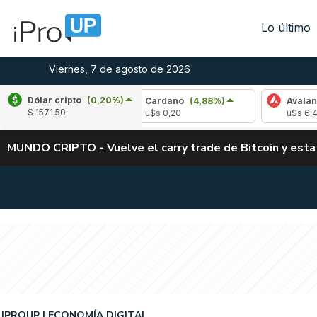
Lo último
Viernes, 7 de agosto de 2026
Dólar cripto
(0,20%)
69%)
Cardano
(4,88%)
Avalanche
(-3,38%
$ 1571,50
u$s 0,20
u$s 6,42
MUNDO CRIPTO - Vuelve el carry trade de Bitcoin y esta
IPROUP
ECONOMÍA DIGITAL