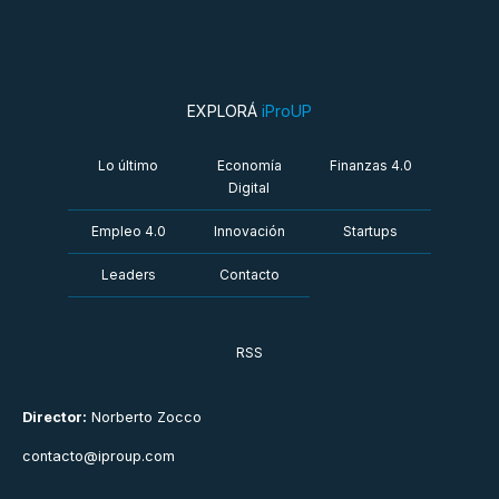
EXPLORÁ
iProUP
Lo último
Economía
Finanzas 4.0
Digital
Empleo 4.0
Innovación
Startups
Leaders
Contacto
RSS
Director:
Norberto Zocco
contacto@iproup.com