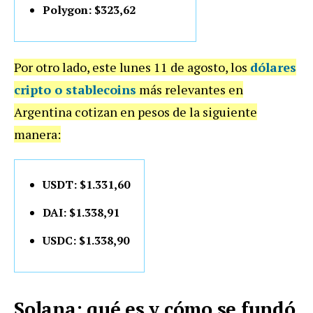
Polygon: $323,62
Por otro lado, este lunes 11 de agosto, los
dólares
cripto o stablecoins
más relevantes en
Argentina cotizan en pesos de la siguiente
manera:
USDT: $1.331,60
DAI: $1.338,91
USDC: $1.338,90
Solana: qué es y cómo se fundó