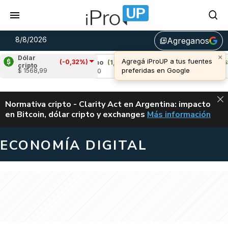
8/8/2026
Agreganos
library_add
×
Dólar
Agregá iProUP a tus fuentes
(-0,32%)
%)
Cardano
(1,59%)
Avalanche
(1,68%)
cripto
preferidas en Google
$ 1568,99
u$s 0,20
u$s 6,56
ALERTA
Normativa cripto - Clarity Act en Argentina: impacto
en Bitcoin, dólar cripto y exchanges
Más información
CLARITY ACT EN AR
ECONOMÍA DIGITAL