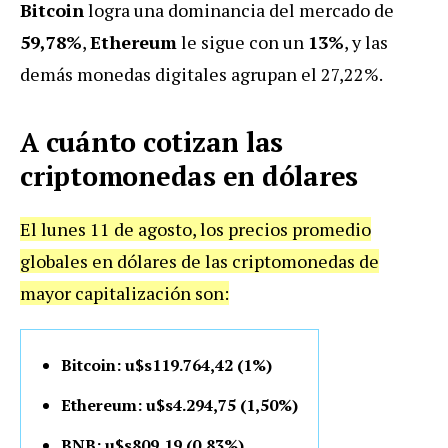
Bitcoin
logra una dominancia del mercado de
59,78%
,
Ethereum
le sigue con un
13%
, y las
demás monedas digitales agrupan el 27,22%.
A cuánto cotizan las
criptomonedas en dólares
El lunes 11 de agosto, los precios promedio
globales en dólares de las criptomonedas de
mayor capitalización son:
Bitcoin: u$s119.764,42 (1%)
Ethereum: u$s4.294,75 (1,50%)
BNB: u$s809,19 (0,83%)