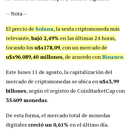
-- Nota --
El precio de
Solana
, la sexta criptomoneda más
relevante,
bajó 2,49%
en las últimas 24 horas,
tocando los
u$s178,09
, con un mercado de
u$s96.089,40 millones
, de acuerdo con
Binance
.
Este lunes 11 de agosto, la capitalización del
mercado de criptomonedas se ubica en
u$s3,99
billones
, según el registro de CoinMarketCap con
35.609 monedas
.
De esta forma, el mercado total de monedas
digitales
creció un 0,61%
en el último día.