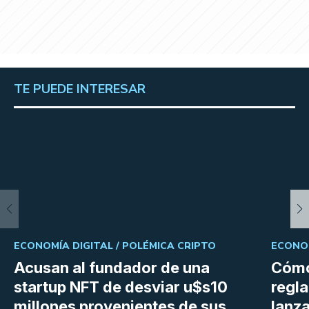
TE PUEDE INTERESAR
ECONOMÍA DIGITAL /
POLÉMICA CRIPTO
ECONOM
Acusan al fundador de una
Cómo
startup NFT de desviar u$s10
regl
millones provenientes de sus
lanza