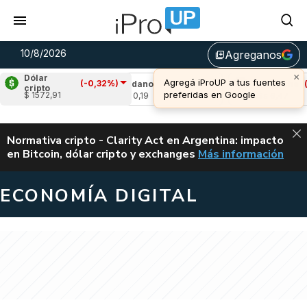
10/8/2026
Agreganos
library_add
Dólar
(-0,32%)
,98%)
Cardano
(-1,96%)
Avalanche
(-1,36%
cripto
$ 1572,91
u$s 0,19
u$s 6,47
ALERTA
Normativa cripto - Clarity Act en Argentina: impacto
en Bitcoin, dólar cripto y exchanges
Más información
CLARITY ACT EN AR
ECONOMÍA DIGITAL