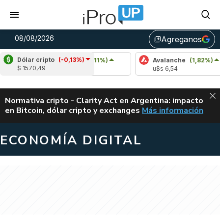
08/08/2026
Agreganos
library_add
Dólar cripto
(-0,13%)
Cardano
(0,11%)
Avalanche
(1,82%)
$ 1570,49
u$s 0,20
u$s 6,54
ALERTA
Normativa cripto - Clarity Act en Argentina: impacto
en Bitcoin, dólar cripto y exchanges
Más información
CLARITY ACT EN AR
ECONOMÍA DIGITAL