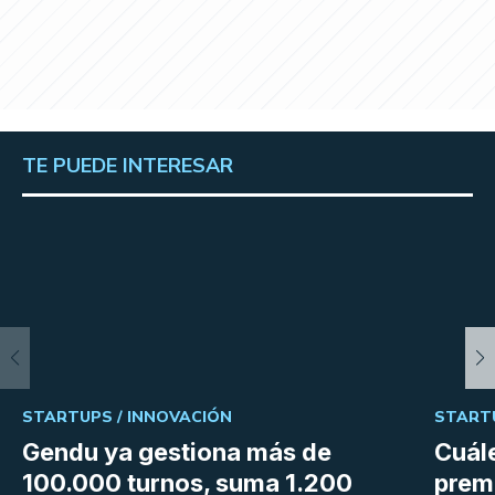
TE PUEDE INTERESAR
STARTUPS /
INNOVACIÓN
START
Gendu ya gestiona más de
Cuále
100.000 turnos, suma 1.200
premi