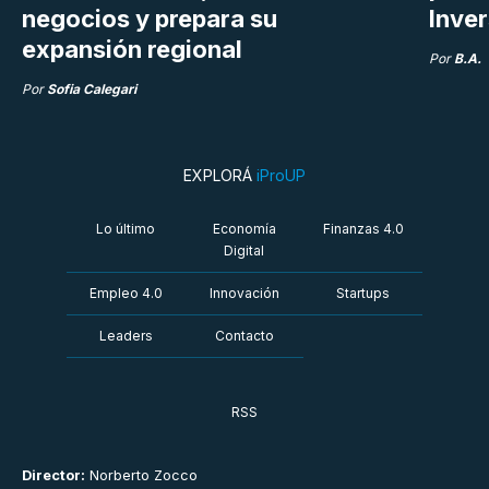
negocios y prepara su
Inve
expansión regional
Por
B.A.
Por
Sofia Calegari
EXPLORÁ
iProUP
Lo último
Economía
Finanzas 4.0
Digital
Empleo 4.0
Innovación
Startups
Leaders
Contacto
RSS
Director:
Norberto Zocco