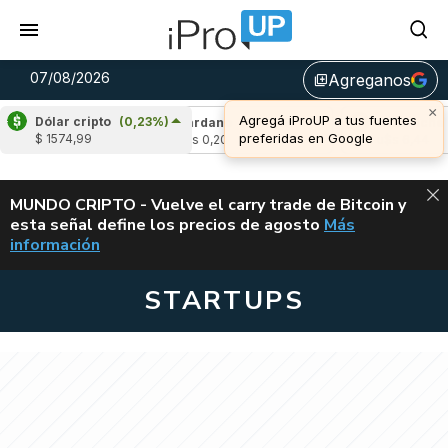
07/08/2026
Agreganos
library_add
Dólar cripto
(0,23%)
2,08%)
Cardano
(-4,53%)
Avalanche
(-0,53
$ 1574,99
u$s 0,20
u$s 6,44
ALERTA
MUNDO CRIPTO - Vuelve el carry trade de Bitcoin y
esta señal define los precios de agosto
Más
VUELVE EL CAR
información
STARTUPS