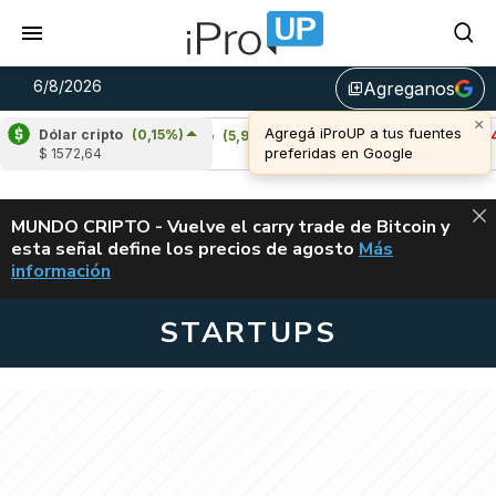
6/8/2026
Agreganos
library_add
Dólar cripto
(0,15%)
)
Cardano
(5,93%)
Avalanche
(-3,44%)
$ 1572,64
u$s 0,20
u$s 6,45
ALERTA
MUNDO CRIPTO - Vuelve el carry trade de Bitcoin y
esta señal define los precios de agosto
Más
VUELVE EL CAR
información
STARTUPS