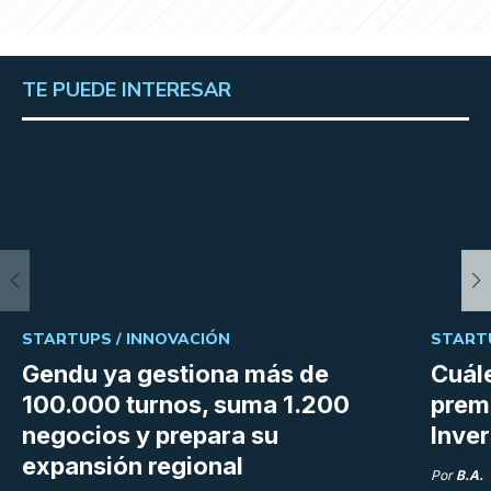
TE PUEDE INTERESAR
STARTUPS /
INNOVACIÓN
START
Gendu ya gestiona más de
Cuále
100.000 turnos, suma 1.200
premi
negocios y prepara su
Inve
expansión regional
Por
B.A.