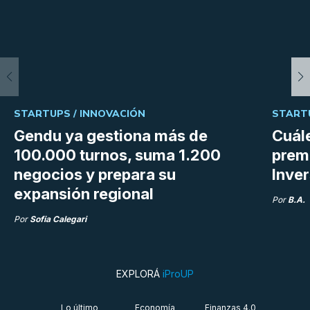
STARTUPS /
INNOVACIÓN
START
Gendu ya gestiona más de
Cuále
100.000 turnos, suma 1.200
premi
negocios y prepara su
Inve
expansión regional
Por
B.A.
Por
Sofia Calegari
EXPLORÁ
iProUP
Lo último
Economía
Finanzas 4.0