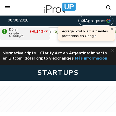
08/08/2026
Agreganos
library_add
×
Dólar
Agregá iProUP a tus fuentes
(-0,24%)
)
Cardano
(0,38%)
Avalanche
(1,28%)
cripto
preferidas en Google
$ 1568,25
u$s 0,20
u$s 6,55
ALERTA
Normativa cripto - Clarity Act en Argentina: impacto
en Bitcoin, dólar cripto y exchanges
Más información
CLARITY ACT EN AR
STARTUPS