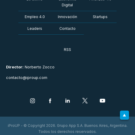
Digital
Empleo 4.0
Innovación
Startups
Leaders
Contacto
RSS
Director:
Norberto Zocco
contacto@iproup.com
iProUP - © Copyright 2026. Grupo App S.A. Buenos Aires, Argentina.
Todos los derechos reservados.