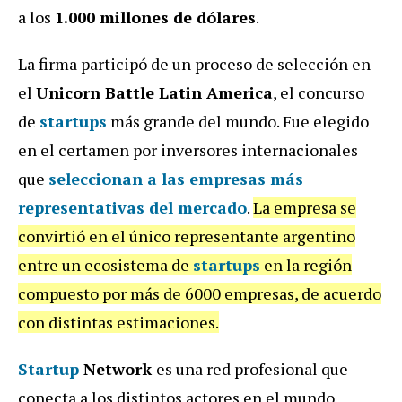
a los
1.000 millones de dólares
.
La firma participó de un proceso de selección en
el
Unicorn Battle Latin America
, el concurso
de
startups
más grande del mundo. Fue elegido
en el certamen por inversores internacionales
que
seleccionan a las empresas más
representativas del mercado
.
La empresa se
convirtió en el único representante argentino
entre un ecosistema de
startups
en la región
compuesto por más de 6000 empresas, de acuerdo
con distintas estimaciones.
Startup
Network
es una red profesional que
conecta a los distintos actores en el mundo