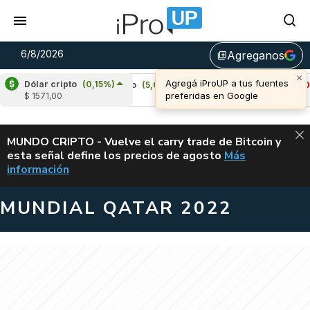
6/8/2026
Agreganos
library_add
Dólar cripto
(0,15%)
Cardano
(5,05%)
Avalanche
(-3,02%)
$ 1571,00
u$s 0,20
u$s 6,45
ALERTA
MUNDO CRIPTO - Vuelve el carry trade de Bitcoin y
esta señal define los precios de agosto
Más
VUELVE EL CAR
información
MUNDIAL QATAR 2022