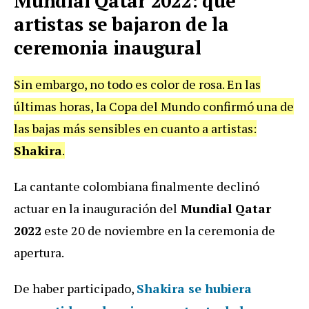
Mundial Qatar 2022: qué
artistas se bajaron de la
ceremonia inaugural
Sin embargo, no todo es color de rosa. En las
últimas horas, la Copa del Mundo confirmó una de
las bajas más sensibles en cuanto a artistas:
Shakira
.
La cantante colombiana finalmente declinó
actuar en la inauguración del
Mundial Qatar
2022
este 20 de noviembre en la ceremonia de
apertura.
De haber participado,
Shakira
se hubiera