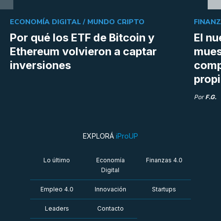
ECONOMÍA DIGITAL /
MUNDO CRIPTO
FINANZ
Por qué los ETF de Bitcoin y
El n
Ethereum volvieron a captar
mues
inversiones
compr
prop
Por
F.G.
EXPLORÁ
iProUP
Lo último
Economía
Finanzas 4.0
Digital
Empleo 4.0
Innovación
Startups
Leaders
Contacto