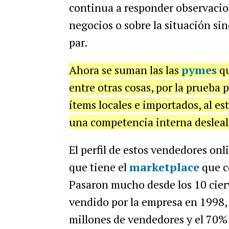
continua a responder observacion
negocios o sobre la situación sin
par.
Ahora se suman las las
pymes
qu
entre otras cosas, por la prueba 
ítems locales e importados, al es
una competencia interna desleal, 
El perfil de estos vendedores onl
que tiene el
marketplace
que c
Pasaron mucho desde los 10 cierv
vendido por la empresa en 1998,
millones de vendedores y el 70% 