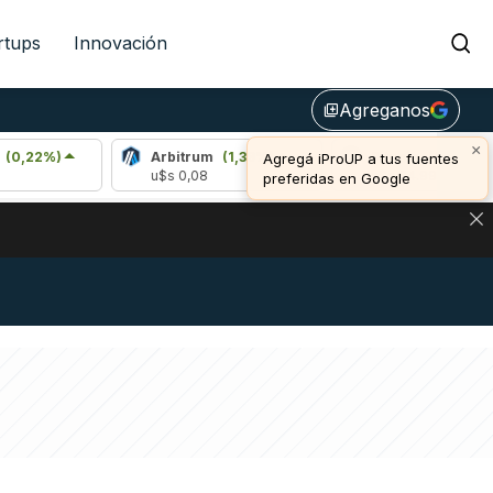
rtups
Innovación
Agreganos
library_add
×
)
Arbitrum
(1,39%)
Bitcoin
(0,13%)
Agregá iProUP a tus fuentes
u$s 0,08
u$s 64.990,00
preferidas en Google
NA: IMPACTO EN BITCOIN, DÓLAR CRIPTO Y EXCHANGES