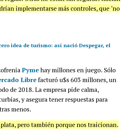
drían implementarse más controles, que "no
ero idea de turismo: así nació Despegar, el
zofrenia
Pyme
hay millones en juego. Sólo
rcado Libre
facturó u$s 603 millones, un
do de 2018. La empresa pide calma,
urbias, y asegura tener respuestas para
tras menos.
 plata, pero también porque nos traicionan.