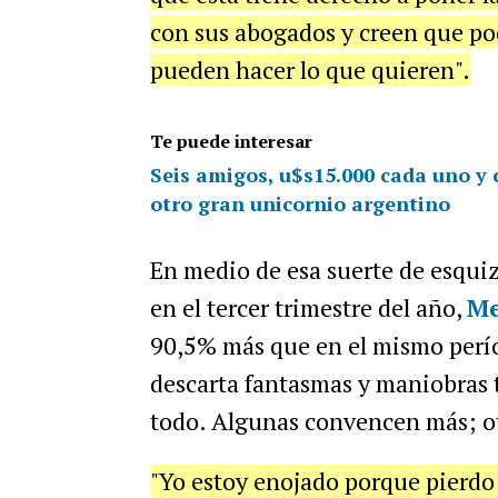
con sus abogados y creen que po
pueden hacer lo que quieren".
Te puede interesar
Seis amigos, u$s15.000 cada uno y c
otro gran unicornio argentino
En medio de esa suerte de esqui
en el tercer trimestre del año,
Me
90,5% más que en el mismo perío
descarta fantasmas y maniobras t
todo. Algunas convencen más; o
"Yo estoy enojado porque pierdo