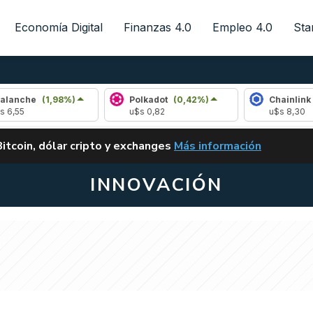
Economía Digital
Finanzas 4.0
Empleo 4.0
Sta
(1,98%)
Polkadot
(0,42%)
Chainlink
(0,22%
u$s 0,82
u$s 8,30
ALERTA
Bitcoin, dólar cripto y exchanges
Más información
CLARITY ACT EN ARGENTI
INNOVACIÓN