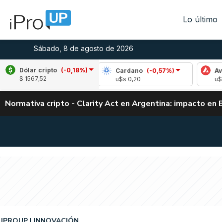
Lo último
Sábado, 8 de agosto de 2026
Dólar cripto
(-0,18%)
ple
(0,15%)
Cardano
(-0,57%)
Avalanche
$ 1567,52
 1,04
u$s 0,20
u$s 6,55
Normativa cripto - Clarity Act en Argentina: impacto en 
IPROUP
INNOVACIÓN