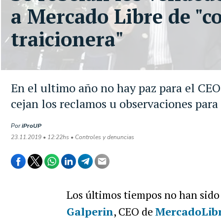
a Mercado Libre de "c
traicionera"
En el ultimo año no hay paz para el CE
cejan los reclamos u observaciones para
Por
iProUP
23.11.2019 • 12:22hs • Controles y denuncias
Los últimos tiempos no han sido
Galperin
, CEO de
MercadoLib