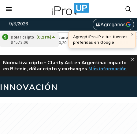
9/8/2026
Agreganos
library_add
×
Agregá iProUP a tus fuentes
Dólar cripto
(0,21%)
-0,05%)
Cardano
(-1,39%)
Avalanche
(-1,
preferidas en Google
$ 1573,66
u$s 0,20
u$s 6,46
ALERTA
Normativa cripto - Clarity Act en Argentina: impacto
en Bitcoin, dólar cripto y exchanges
Más información
CLARITY ACT EN AR
INNOVACIÓN