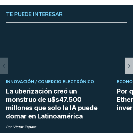
TE PUEDE INTERESAR
INNOVACIÓN /
COMERCIO ELECTRÓNICO
ECONOM
La uberización creó un
Por q
monstruo de u$s47.500
Ethe
millones que solo la IA puede
inve
domar en Latinoamérica
Por
Víctor Zapata