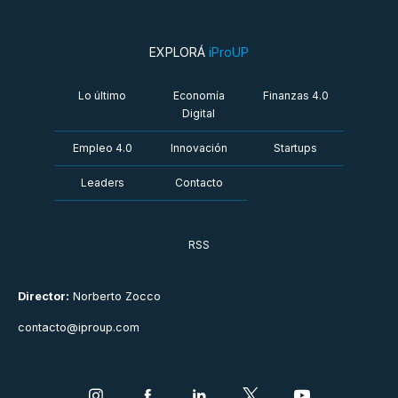
EXPLORÁ
iProUP
Lo último
Economía
Finanzas 4.0
Digital
Empleo 4.0
Innovación
Startups
Leaders
Contacto
RSS
Director:
Norberto Zocco
contacto@iproup.com