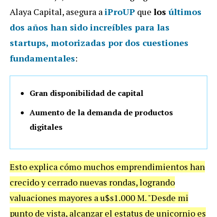
Alaya Capital, asegura a
iProUP
que
los
últimos
dos años han sido increíbles para las
startups
, motorizadas por dos cuestiones
fundamentales
:
Gran disponibilidad de capital
Aumento de la demanda de productos
digitales
Esto explica cómo muchos emprendimientos han
crecido y cerrado nuevas rondas, logrando
valuaciones mayores a u$s1.000 M. "Desde mi
punto de vista, alcanzar el estatus de unicornio es