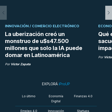
INNOVACIÓN /
COMERCIO ELECTRÓNICO
ECONOM
La uberización creó un
Qué 
monstruo de u$s47.500
sacud
millones que solo la IA puede
impac
domar en Latinoamérica
Por
Vícto
Por
Víctor Zapata
EXPLORÁ
iProUP
Lo último
Economía
Finanzas 4.0
Digital
Empleo 4.0
Innovación
Startups