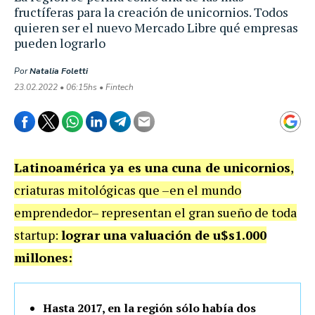
fructíferas para la creación de unicornios. Todos
quieren ser el nuevo Mercado Libre qué empresas
pueden lograrlo
Por
Natalia Foletti
23.02.2022 • 06:15hs • Fintech
Latinoamérica ya es una
cuna de unicornios
,
criaturas mitológicas que –en el mundo
emprendedor– representan el gran sueño de toda
startup:
lograr una
valuación de u$s1.000
millones:
Hasta 2017, en la región sólo había dos