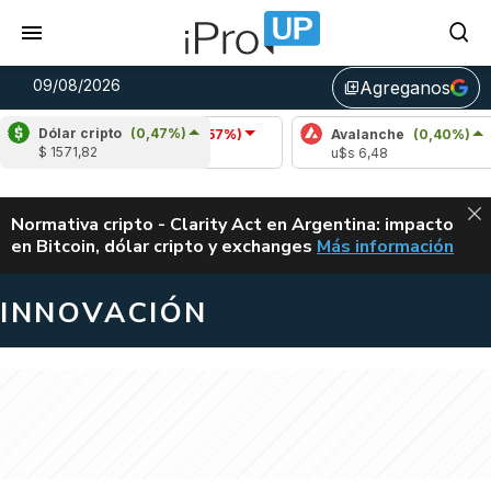
09/08/2026
Agreganos
library_add
Dólar cripto
(0,47%)
Cardano
(-0,57%)
Avalanche
(0,40%)
Po
$ 1571,82
u$s 0,20
u$s 6,48
u$
ALERTA
Normativa cripto - Clarity Act en Argentina: impacto
en Bitcoin, dólar cripto y exchanges
Más información
CLARITY ACT EN AR
INNOVACIÓN