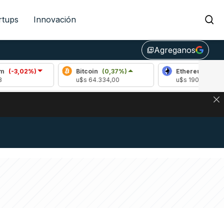
rtups
Innovación
Agreganos
library_add
2%)
Bitcoin
(0,37%)
Ethereum
(1,69%)
u$s 64.334,00
u$s 1904,70
DE DE BITCOIN Y ESTA SEÑAL DEFINE LOS PRECIOS DE AG