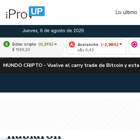
Lo último
Jueves, 6 de agosto de 2026
Dólar cripto
(0,31%)
Cardano
(0,02%)
Avalanche
(-2,96%)
Polkado
$ 1569,20
$s 0,19
u$s 6,43
u$s 0,82
MUNDO CRIPTO - Vuelve el carry trade de Bitcoin y esta
SORPRESIVO
El creador de Ethereu
emprendedores y dos 
hablaron
IPROUP
INNOVACIÓN