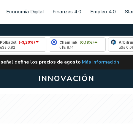
Economía Digital
Finanzas 4.0
Empleo 4.0
Sta
t
(-3,29%)
Chainlink
(0,18%)
Arbitrum
(-3,0
u$s 8,14
u$s 0,08
ALERTA
 señal define los precios de agosto
Más información
VUELVE EL CARRY TRA
INNOVACIÓN
m se reunió con Macri,
unicornios: de qué