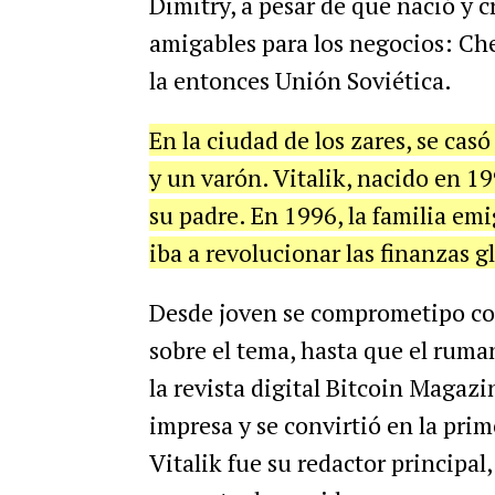
Dimitry, a pesar de que nació y 
amigables para los negocios: Ch
la entonces Unión Soviética.
En la ciudad de los zares, se cas
y un varón. Vitalik, nacido en 19
su padre. En 1996, la familia em
iba a revolucionar las finanzas g
Desde joven se comprometipo con
sobre el tema, hasta que el ruma
la revista digital Bitcoin Magaz
impresa y se convirtió en la prim
Vitalik fue su redactor principal,