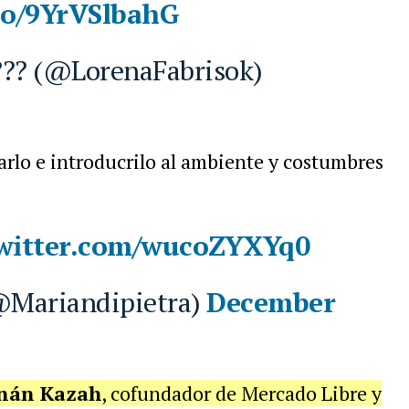
.co/9YrVSlbahG
??? (@LorenaFabrisok)
rlo e introducrilo al ambiente y costumbres
twitter.com/wucoZYXYq0
@Mariandipietra)
December
nán Kazah
, cofundador de Mercado Libre y