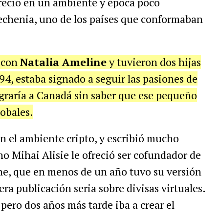
creció en un ambiente y época poco
echenia, uno de los países que conformaban
ó con
Natalia Ameline
y tuvieron dos hijas
94, estaba signado a seguir las pasiones de
igraría a Canadá sin saber que ese pequeño
lobales.
 el ambiente cripto, y escribió mucho
no Mihai Alisie le ofreció ser cofundador de
ine, que en menos de un año tuvo su versión
era publicación seria sobre divisas virtuales.
 pero dos años más tarde iba a crear el