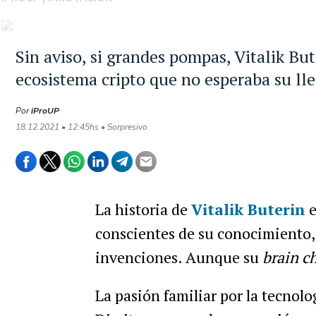
Sin aviso, si grandes pompas, Vitalik But
ecosistema cripto que no esperaba su ll
Por
iProUP
18.12.2021 • 12:45hs • Sorpresivo
La historia de
Vitalik Buterin
e
conscientes de su conocimiento,
invenciones. Aunque su
brain c
La pasión familiar por la tecnolog