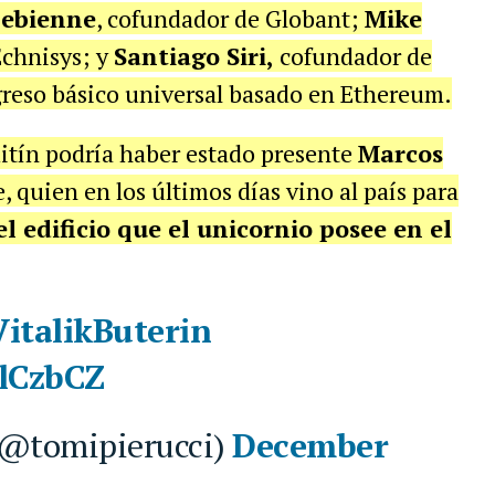
lebienne
, cofundador de Globant;
Mike
Echnisys; y
Santiago Siri,
cofundador de
ngreso básico universal basado en Ethereum.
 mitín podría haber estado presente
Marcos
 quien en los últimos días vino al país para
l edificio que el unicornio posee en el
italikButerin
flCzbCZ
 (@tomipierucci)
December