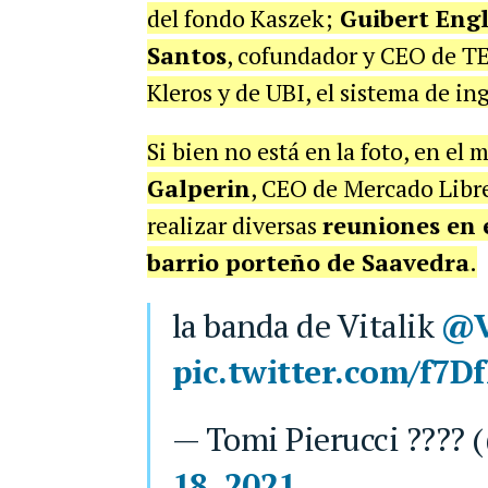
del fondo Kaszek;
Guibert Eng
Santos
, cofundador y CEO de T
Kleros y de UBI, el sistema de i
Si bien no está en la foto, en el
Galperin
, CEO de Mercado Libre,
realizar diversas
reuniones en e
barrio porteño de Saavedra
.
la banda de Vitalik
@V
pic.twitter.com/f7D
— Tomi Pierucci ????
18, 2021