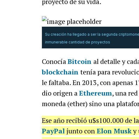
proyecto de su vida.
Su creación ha llegado a ser la segunda criptomon
inmunerable cantidad de proyectos
Conocía
Bitcoin
al detalle y ca
blockchain
tenía para revoluci
le faltaba. En 2013, con apenas 1
dio origen a
Ethereum
, una red
moneda (ether) sino una plataf
Ese año recibió u$s100.000 de l
PayPal
junto con
Elon Musk
y 