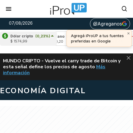
07/08/2026
Agreganos
library_add
×
Agregá iProUP a tus fuentes
Dólar cripto
(0,23%)
,08%)
Cardano
(-4,53%)
Avalanche
(-0,53%
preferidas en Google
$ 1574,99
u$s 0,20
u$s 6,44
ALERTA
MUNDO CRIPTO - Vuelve el carry trade de Bitcoin y
esta señal define los precios de agosto
Más
VUELVE EL CAR
información
ECONOMÍA DIGITAL