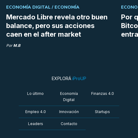
ECONOMÍA DIGITAL /
ECONOMÍA
ECONOM
Mercado Libre revela otro buen
Por q
balance, pero sus acciones
Bitco
caen en el after market
entra
Por
M.B
EXPLORÁ
iProUP
Lo último
Economía
Finanzas 4.0
Digital
Empleo 4.0
Innovación
Startups
Leaders
Contacto