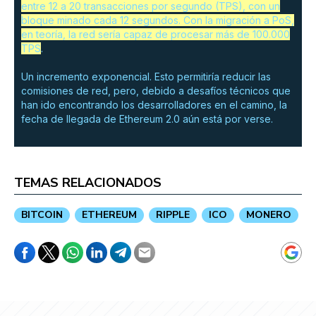
entre 12 a 20 transacciones por segundo (TPS), con un
bloque minado cada 12 segundos. Con la migración a PoS,
en teoría, la red sería capaz de procesar más de 100.000
TPS
.
Un incremento exponencial. Esto permitiría reducir las
comisiones de red, pero, debido a desafíos técnicos que
han ido encontrando los desarrolladores en el camino, la
fecha de llegada de Ethereum 2.0 aún está por verse.
TEMAS RELACIONADOS
BITCOIN
ETHEREUM
RIPPLE
ICO
MONERO