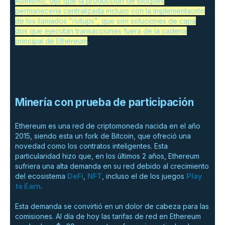
Asimismo, dijo que la producción de bloques
permanecería centralizada incluso con la implementación
de los llamados "rollups", que son soluciones de capa
dos que ejecutan transacciones fuera de la cadena
principal de Ethereum
.
Minería con prueba de participación
Ethereum es una red de criptomoneda nacida en el año
2015, siendo esta un fork de Bitcoin, que ofreció una
novedad como los contratos inteligentes. Esta
particularidad hizo que, en los últimos 2 años, Ethereum
sufriera una alta demanda en su red debido al crecimiento
del ecosistema
DeFi
,
NFT
, incluso el de los juegos
Play
to Earn
.
Esta demanda se convirtió en un dolor de cabeza para las
comisiones. Al día de hoy las tarifas de red en Ethereum