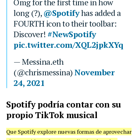
Omg for the first time in how
long (?),
@Spotify
has added a
FOURTH icon to their toolbar:
Discover!
#NewSpotify
pic.twitter.com/XQL2jpkXYq
— Messina.eth
(@chrismessina)
November
24, 2021
Spotify podría contar con su
propio TikTok musical
Que Spotify explore nuevas formas de aprovechar