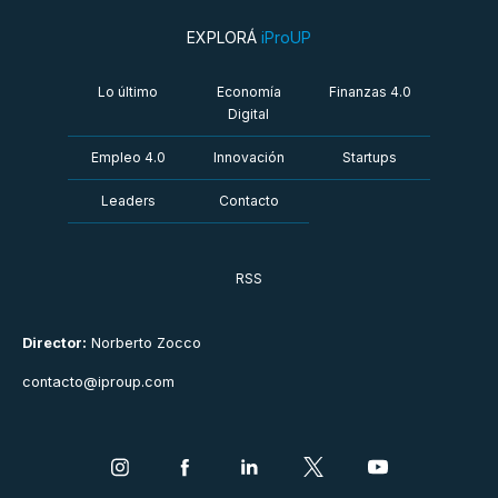
EXPLORÁ
iProUP
Lo último
Economía
Finanzas 4.0
Digital
Empleo 4.0
Innovación
Startups
Leaders
Contacto
RSS
Director:
Norberto Zocco
contacto@iproup.com