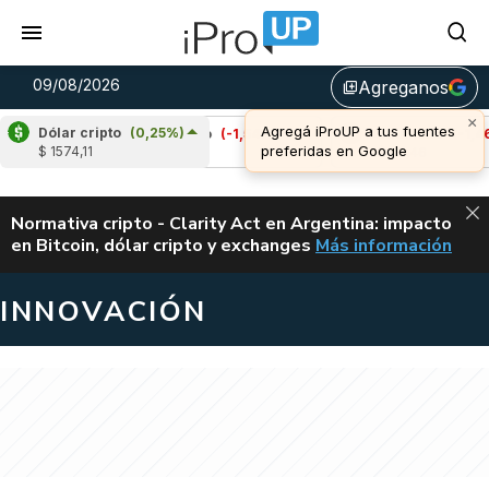
09/08/2026
Agreganos
library_add
×
Agregá iProUP a tus fuentes
Dólar cripto
(0,25%)
%)
Cardano
(-1,54%)
Avalanche
(-1,46%)
preferidas en Google
$ 1574,11
u$s 0,20
u$s 6,46
ALERTA
Normativa cripto - Clarity Act en Argentina: impacto
en Bitcoin, dólar cripto y exchanges
Más información
CLARITY ACT EN AR
INNOVACIÓN