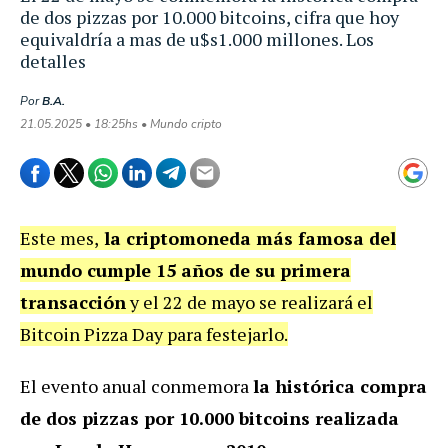
de dos pizzas por 10.000 bitcoins, cifra que hoy
equivaldría a mas de u$s1.000 millones. Los
detalles
Por
B.A.
21.05.2025 • 18:25hs • Mundo cripto
Este mes,
la criptomoneda más famosa del
mundo cumple 15 años de su primera
transacción
y el 22 de mayo se realizará el
Bitcoin Pizza Day para festejarlo.
El evento anual conmemora
la histórica compra
de dos pizzas por 10.000 bitcoins realizada