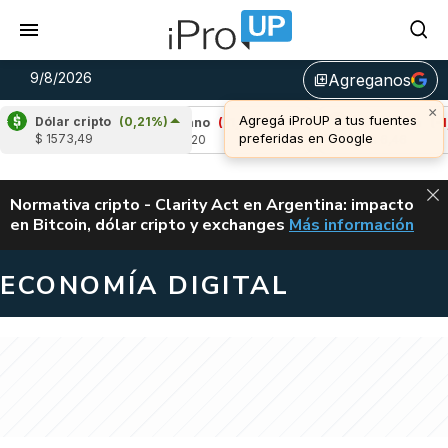
9/8/2026
Agreganos
library_add
×
Agregá iProUP a tus fuentes
Dólar cripto
(0,21%)
05%)
Cardano
(-1,39%)
Avalanche
(-1,30%
preferidas en Google
$ 1573,49
u$s 0,20
u$s 6,46
ALERTA
Normativa cripto - Clarity Act en Argentina: impacto
en Bitcoin, dólar cripto y exchanges
Más información
CLARITY ACT EN AR
ECONOMÍA DIGITAL