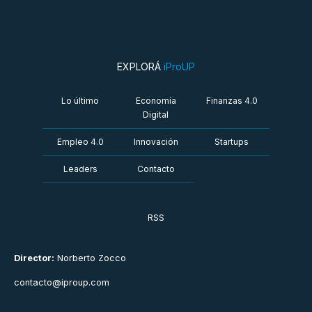
EXPLORÁ
iProUP
Lo último
Economía
Finanzas 4.0
Digital
Empleo 4.0
Innovación
Startups
Leaders
Contacto
RSS
Director:
Norberto Zocco
contacto@iproup.com