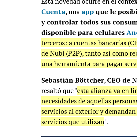
Esta novedad ocurre en el conte
Cuenta
, una
app
que le posibi
y controlar todos sus consum
disponible para celulares
An
terceros: a cuentas bancarias (C
de Nubi (P2P), tanto así como re
una herramienta para pagar servic
Sebastián Böttcher
,
CEO de N
resaltó que "
esta alianza va en l
necesidades de aquellas persona
servicios al exterior y demandan 
servicios que utilizan
"
.