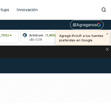
rtups
Innovación
Agreganos
library_add
×
Arbitrum
(1,65%)
Bitcoin
(0,29%)
E
Agregá iProUP a tus fuentes
u$s 0,08
u$s 64.974,00
u
preferidas en Google
NA: IMPACTO EN BITCOIN, DÓLAR CRIPTO Y EXCHANGES