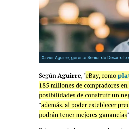
Xavier Aguirre, gerente Senior de Desarroll
Según
Aguirre
, "
eBay, como
pla
185 millones de compradores en 
posibilidades de construir un ne
"
además, al poder esteblecer pre
podrán tener mejores ganancias
"