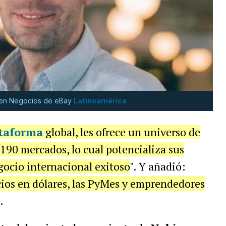
o en Negocios de eBay
Latinoamérica
taforma
global, les ofrece un universo de
190 mercados, lo cual potencializa sus
gocio internacional exitoso
". Y añadió:
cios en dólares, las PyMes y emprendedores
.