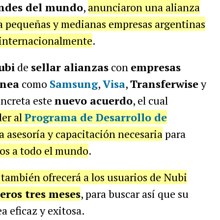
andes del mundo
,
anunciaron una alianza
a pequeñas y medianas empresas argentinas
 internacionalmente
.
ubi
de
sellar alianzas
con
empresas
ínea
como
Samsung
,
Visa
,
Transferwise
y
ncreta este
nuevo acuerdo
, el cual
er al
Programa de Desarrollo de
la asesoría y capacitación necesaria
para
os a todo el mundo
.
también ofrecerá a los usuarios de Nubi
eros tres meses
, para buscar así que su
ea eficaz y exitosa.