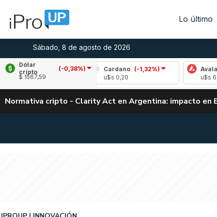
Lo último
Sábado, 8 de agosto de 2026
Dólar
(-0,38%)
,10%)
Cardano
(-1,32%)
Avalanche
(1,99
cripto
$ 1567,59
u$s 0,20
u$s 6,55
Normativa cripto - Clarity Act en Argentina: impacto en 
IPROUP
INNOVACIÓN