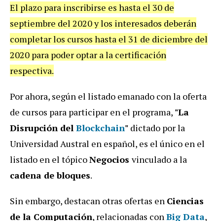
El plazo para inscribirse es hasta el 30 de
septiembre del 2020 y los interesados deberán
completar los cursos hasta el 31 de diciembre del
2020 para poder optar a la certificación
respectiva.
Por ahora, según el listado emanado con la oferta
de cursos para participar en el programa,
"La
Disrupción del
Blockchain
"
dictado por la
Universidad Austral en español, es el único en el
listado en el tópico
Negocios
vinculado a la
cadena de bloques
.
Sin embargo, destacan otras ofertas en
Ciencias
de la Computación
, relacionadas con
Big Data
,