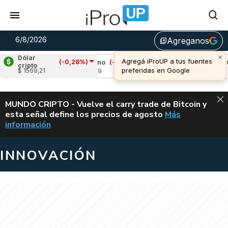
6/8/2026
Agreganos
library_add
×
Dólar
Agregá iProUP a tus fuentes
(-0,28%)
8%)
Cardano
(-1,14%)
Avalanche
(0,05%)
cripto
preferidas en Google
$ 1569,21
u$s 0,19
u$s 6,66
ALERTA
MUNDO CRIPTO - Vuelve el carry trade de Bitcoin y
esta señal define los precios de agosto
Más
VUELVE EL CAR
información
INNOVACIÓN