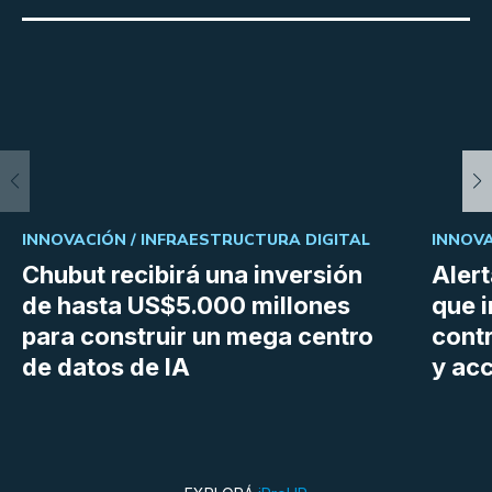
INNOVACIÓN /
INFRAESTRUCTURA DIGITAL
INNOVA
Chubut recibirá una inversión
Aler
de hasta US$5.000 millones
que i
para construir un mega centro
cont
de datos de IA
y ac