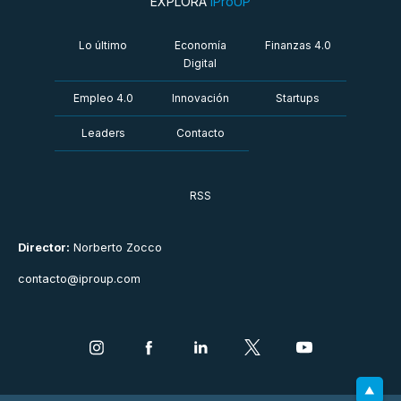
EXPLORÁ
iProUP
Lo último
Economía
Finanzas 4.0
Digital
Empleo 4.0
Innovación
Startups
Leaders
Contacto
RSS
Director:
Norberto Zocco
contacto@iproup.com