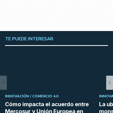
TE PUEDE INTERESAR
INNOVACIÓN /
COMERCIO 4.0
INNOVA
Cómo impacta el acuerdo entre
La ub
Mercosur y Unión Europea en
mons