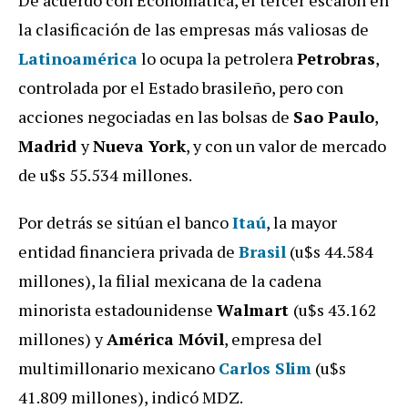
De acuerdo con Economatica, el tercer escalón en
la clasificación de las empresas más valiosas de
Latinoamérica
lo ocupa la petrolera
Petrobras
,
controlada por el Estado brasileño, pero con
acciones negociadas en las bolsas de
Sao Paulo
,
Madrid
y
Nueva York
, y con un valor de mercado
de u$s 55.534 millones.
Por detrás se sitúan el banco
Itaú
, la mayor
entidad financiera privada de
Brasil
(u$s 44.584
millones), la filial mexicana de la cadena
minorista estadounidense
Walmart
(u$s 43.162
millones) y
América Móvil
, empresa del
multimillonario mexicano
Carlos Slim
(u$s
41.809 millones), indicó MDZ.