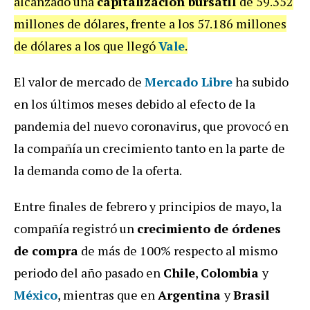
alcanzado una
capitalización bursátil
de 59.352
millones de dólares, frente a los 57.186 millones
de dólares a los que llegó
Vale
.
El valor de mercado de
Mercado Libre
ha subido
en los últimos meses debido al efecto de la
pandemia del nuevo coronavirus, que provocó en
la compañía un crecimiento tanto en la parte de
la demanda como de la oferta.
Entre finales de febrero y principios de mayo, la
compañía registró un
crecimiento de órdenes
de compra
de más de 100% respecto al mismo
periodo del año pasado en
Chile
,
Colombia
y
México
, mientras que en
Argentina
y
Brasil