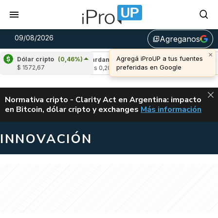
09/08/2026
Agreganos
library_add
×
Agregá iProUP a tus fuentes
Dólar cripto
(0,46%)
(-0,34%)
Cardano
(-1,28%)
Avalanche
(-0
preferidas en Google
$ 1572,67
u$s 0,20
u$s 6,47
ALERTA
Normativa cripto - Clarity Act en Argentina: impacto
en Bitcoin, dólar cripto y exchanges
Más información
CLARITY ACT EN AR
INNOVACIÓN