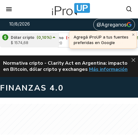
10/8/2026
Agreganos
library_add
×
Agregá iProUP a tus fuentes
Dólar cripto
(0,10%)
3%)
Cardano
(-0,87%)
Avalanche
(0,55%)
preferidas en Google
$ 1574,68
u$s 0,20
u$s 6,51
ALERTA
Normativa cripto - Clarity Act en Argentina: impacto
en Bitcoin, dólar cripto y exchanges
Más información
CLARITY ACT EN AR
FINANZAS 4.0