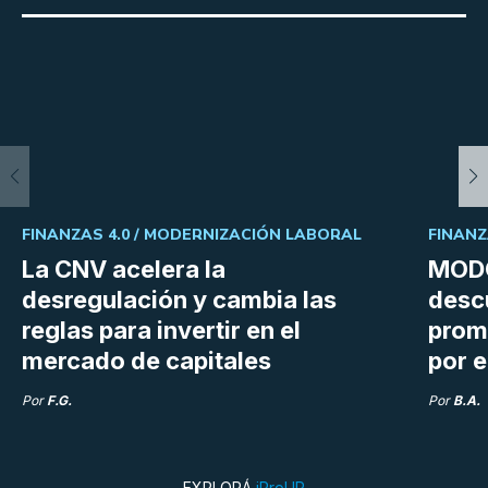
FINANZAS 4.0 /
MODERNIZACIÓN LABORAL
FINANZ
La CNV acelera la
MODO
desregulación y cambia las
desc
reglas para invertir en el
prom
mercado de capitales
por e
Por
F.G.
Por
B.A.
EXPLORÁ
iProUP