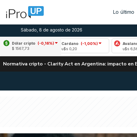
Lo último
Sábado, 8 de agosto de 2026
Dólar cripto
(-0,16%)
%)
Cardano
(-1,00%)
Avalanche
(2,21%)
$ 1567,73
u$s 0,20
u$s 6,56
Normativa cripto - Clarity Act en Argentina: impacto en 