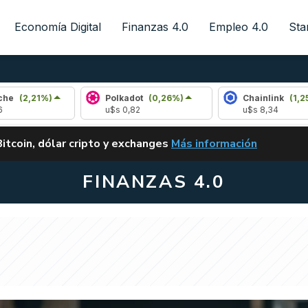
Economía Digital
Finanzas 4.0
Empleo 4.0
Sta
Polkadot
(0,26%)
Chainlink
(1,25%)
u$s 0,82
u$s 8,34
ALERTA
Bitcoin, dólar cripto y exchanges
Más información
CLARITY ACT EN ARGENTI
FINANZAS 4.0