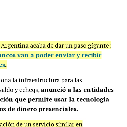
 Argentina acaba de dar un paso gigante:
ancos van a poder enviar y recibir
es
.
ona la infraestructura para las
saldo y echeqs,
anunció a las entidades
ción que permite usar la tecnología
os de dinero presenciales.
ación de un servicio similar en