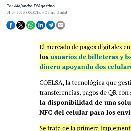
Por
Alejandro D'Agostino
01.04.2026 • 06:07hs • Dinero digital
El mercado de pagos digitales en
los
usuarios de billeteras y b
dinero apoyando dos celular
COELSA, la tecnológica que gesti
transferencias, pagos de QR con 
la disponibilidad de una
solu
NFC del celular para los enví
Se trata de la primera implement