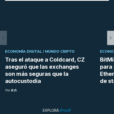
ECONOMÍA DIGITAL /
MUNDO CRIPTO
ECONOM
Tras el ataque a Coldcard, CZ
BitM
aseguró que las exchanges
para 
son más seguras que la
Ethe
autocustodia
de s
Por
B.D.
EXPLORÁ
iProUP