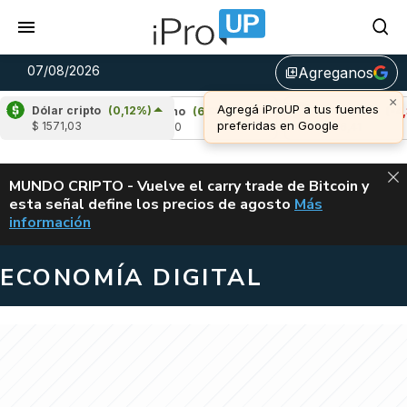
07/08/2026
Agreganos
library_add
×
Agregá iProUP a tus fuentes
Dólar cripto
(0,12%)
47%)
Cardano
(6,38%)
Avalanche
(-4,38%
preferidas en Google
$ 1571,03
u$s 0,20
u$s 6,41
ALERTA
MUNDO CRIPTO - Vuelve el carry trade de Bitcoin y
esta señal define los precios de agosto
Más
VUELVE EL CAR
información
ECONOMÍA DIGITAL