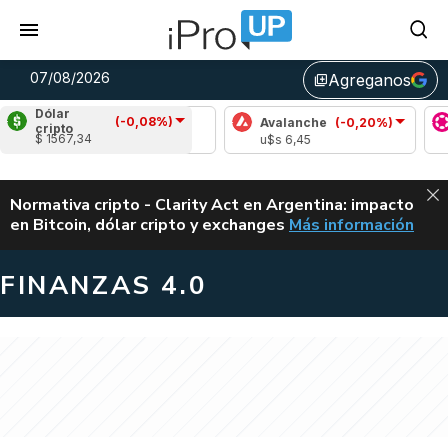
07/08/2026
Agreganos
library_add
Dólar
(-0,08%)
Cardano
(-0,21%)
Avalanche
(-0,20%)
Po
cripto
$ 1567,34
u$s 0,20
u$s 6,45
u$
ALERTA
Normativa cripto - Clarity Act en Argentina: impacto
en Bitcoin, dólar cripto y exchanges
Más información
CLARITY ACT EN AR
FINANZAS 4.0