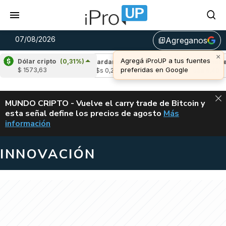
07/08/2026
Agreganos
library_add
×
Agregá iProUP a tus fuentes
Dólar cripto
(0,31%)
(-2,54%)
Cardano
(5,31%)
Avalanche
(-
preferidas en Google
$ 1573,63
2
u$s 0,20
u$s 6,40
ALERTA
MUNDO CRIPTO - Vuelve el carry trade de Bitcoin y
esta señal define los precios de agosto
Más
VUELVE EL CAR
información
INNOVACIÓN