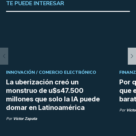
TE PUEDE INTERESAR
INNOVACIÓN /
COMERCIO ELECTRÓNICO
FINANZ
La uberización creó un
Por q
monstruo de u$s47.500
que e
millones que solo la IA puede
bara
domar en Latinoamérica
Por
Vícto
Por
Víctor Zapata