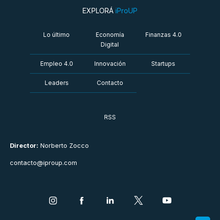
EXPLORÁ
iProUP
Lo último
Economía
Finanzas 4.0
Digital
Empleo 4.0
Innovación
Startups
Leaders
Contacto
RSS
Director:
Norberto Zocco
contacto@iproup.com