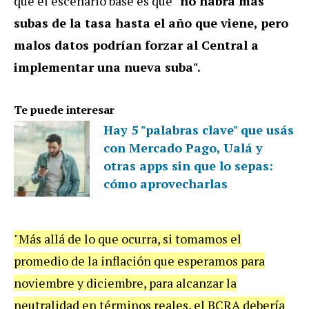
que el escenario base es que
"no habrá más
subas de la tasa hasta el año que viene, pero
malos datos podrían forzar al Central a
implementar una nueva suba".
Te puede interesar
Hay 5 "palabras clave" que usás
con Mercado Pago, Ualá y
otras apps sin que lo sepas:
cómo aprovecharlas
"Más allá de lo que ocurra, si tomamos el
promedio de la inflación que esperamos para
noviembre y diciembre, para alcanzar la
neutralidad en términos reales, el BCRA debería