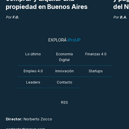
propiedad en Buenos Aires
del N
Por
F.G.
Por
B.A.
EXPLORÁ
iProUP
Lo último
Economía
Finanzas 4.0
Digital
Empleo 4.0
Innovación
Startups
Leaders
Contacto
RSS
Director:
Norberto Zocco