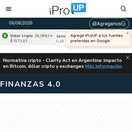
09/08/2026
Agreganos
library_add
×
Agregá iProUP a tus fuentes
Dólar cripto
(0,19%)
,01%)
Cardano
(-0,02%)
Avalanche
(-0,9
preferidas en Google
$ 1573,93
u$s 0,20
u$s 6,48
ALERTA
Normativa cripto - Clarity Act en Argentina: impacto
en Bitcoin, dólar cripto y exchanges
Más información
CLARITY ACT EN AR
FINANZAS 4.0