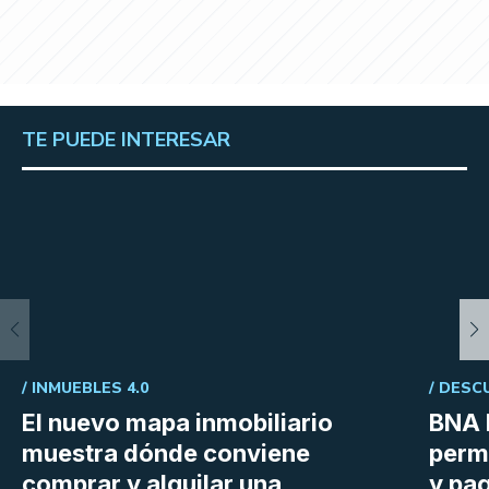
TE PUEDE INTERESAR
/
INMUEBLES 4.0
/
DESC
El nuevo mapa inmobiliario
BNA 
muestra dónde conviene
perm
comprar y alquilar una
y pag