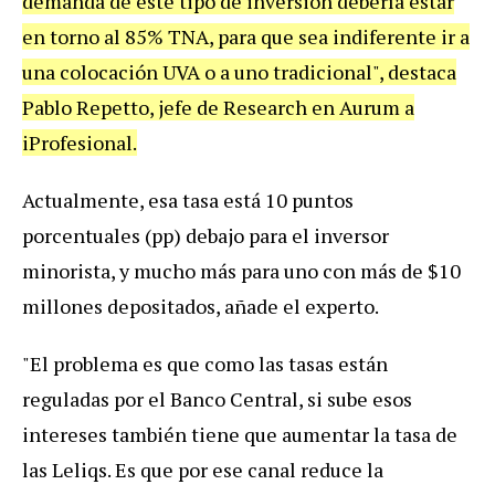
demanda de este tipo de inversión debería estar
en torno al 85% TNA, para que sea indiferente ir a
una colocación UVA o a uno tradicional", destaca
Pablo Repetto, jefe de Research en Aurum a
iProfesional.
Actualmente, esa tasa está 10 puntos
porcentuales (pp) debajo para el inversor
minorista, y mucho más para uno con más de $10
millones depositados, añade el experto.
"El problema es que como las tasas están
reguladas por el Banco Central, si sube esos
intereses también tiene que aumentar la tasa de
las Leliqs. Es que por ese canal reduce la