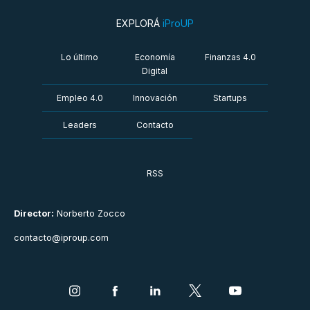
EXPLORÁ
iProUP
Lo último
Economía
Finanzas 4.0
Digital
Empleo 4.0
Innovación
Startups
Leaders
Contacto
RSS
Director:
Norberto Zocco
contacto@iproup.com