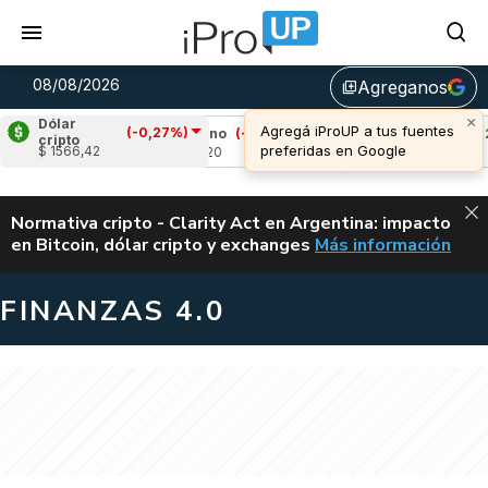
08/08/2026
Agreganos
library_add
×
Dólar
Agregá iProUP a tus fuentes
(-0,27%)
3%)
Cardano
(-0,74%)
Avalanche
(2,29%
cripto
preferidas en Google
$ 1566,42
u$s 0,20
u$s 6,52
ALERTA
Normativa cripto - Clarity Act en Argentina: impacto
en Bitcoin, dólar cripto y exchanges
Más información
CLARITY ACT EN AR
FINANZAS 4.0