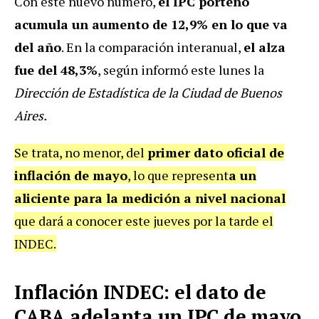
Con este nuevo número,
el IPC porteño
acumula un aumento de 12,9% en lo que va
del año
. En la comparación interanual,
el alza
fue del 48,3%
, según informó este lunes la
Dirección de Estadística de la Ciudad de Buenos
Aires.
Se trata, no menor, del
primer dato oficial de
inflación de mayo
, lo que represent
a un
aliciente para la medición a nivel nacional
que dará a conocer este jueves por la tarde el
INDEC.
Inflación INDEC: el dato de
CABA adelanta un IPC de mayo