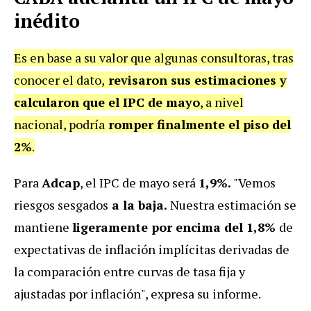
inédito
Es en base a su valor que algunas consultoras, tras
conocer el dato,
revisaron sus estimaciones y
calcularon que el IPC de mayo
, a nivel
nacional, podría
romper finalmente el piso del
2%
.
Para
Adcap
, el IPC de mayo será
1,9%.
"Vemos
riesgos sesgados
a la baja.
Nuestra estimación se
mantiene
ligeramente por encima del 1,8%
de
expectativas de inflación implícitas derivadas de
la comparación entre curvas de tasa fija y
ajustadas por inflación", expresa su informe.