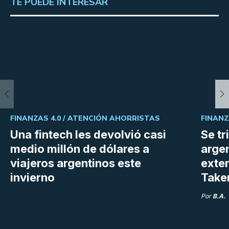
TE PUEDE INTERESAR
FINANZAS 4.0 /
ATENCIÓN AHORRISTAS
FINANZ
Una fintech les devolvió casi
Se tr
medio millón de dólares a
argen
viajeros argentinos este
exter
invierno
Take
Por
B.A.