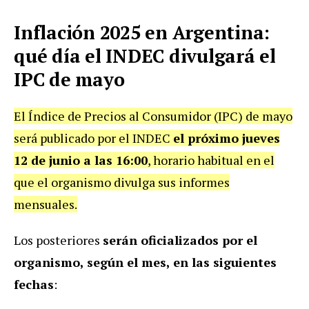
Inflación 2025 en Argentina:
qué día el INDEC divulgará el
IPC de mayo
El Índice de Precios al Consumidor (IPC) de mayo
será publicado por el INDEC
el próximo jueves
12 de junio a las 16:00
, horario habitual en el
que el organismo divulga sus informes
mensuales.
Los posteriores
serán oficializados por el
organismo, según el mes, en las siguientes
fechas
: