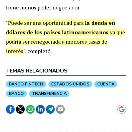
tiene menos poder negociador.
"
Puede ser una oportunidad para
la deuda en
dólares de los países latinoamericanos
ya que
podría ser renegociada a menores tasas de
interés
", completó.
TEMAS RELACIONADOS
BANCO FINTECH
ESTADOS UNIDOS
CUENTA
BANCO
TRANSFERENCIA