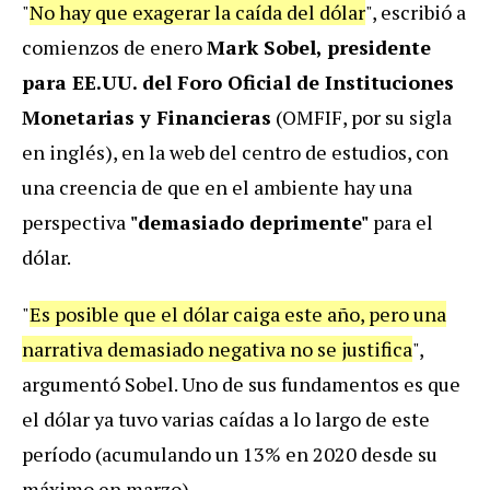
"
No hay que exagerar la caída del dólar
", escribió a
comienzos de enero
Mark Sobel, presidente
para EE.UU. del Foro Oficial de Instituciones
Monetarias y Financieras
(OMFIF, por su sigla
en inglés), en la web del centro de estudios, con
una creencia de que en el ambiente hay una
perspectiva
"demasiado deprimente"
para el
dólar.
"
Es posible que el dólar caiga este año, pero una
narrativa demasiado negativa no se justifica
",
argumentó Sobel. Uno de sus fundamentos es que
el dólar ya tuvo varias caídas a lo largo de este
período (acumulando un 13% en 2020 desde su
máximo en marzo).