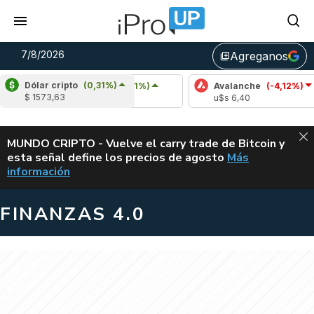
7/8/2026
Agreganos
library_add
Dólar cripto
(0,31%)
Cardano
(5,31%)
Avalanche
(-4,12%)
P
$ 1573,63
u$s 0,20
u$s 6,40
u
ALERTA
MUNDO CRIPTO - Vuelve el carry trade de Bitcoin y
esta señal define los precios de agosto
Más
VUELVE EL CAR
información
FINANZAS 4.0