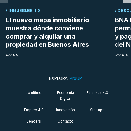
/
INMUEBLES 4.0
/
DESC
El nuevo mapa inmobiliario
BNA 
muestra dónde conviene
perm
comprar y alquilar una
y pag
propiedad en Buenos Aires
del N
Por
F.G.
Por
B.A.
EXPLORÁ
iProUP
Lo último
Economía
Finanzas 4.0
Digital
Empleo 4.0
Innovación
Startups
Leaders
Contacto