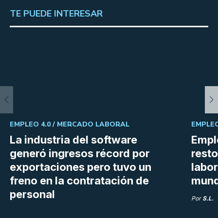
TE PUEDE INTERESAR
EMPLEO 4.0 /
MERCADO LABORAL
EMPLEO
La industria del software
Emple
generó ingresos récord por
resto
exportaciones pero tuvo un
labor
freno en la contratación de
mund
personal
Por
S.L.