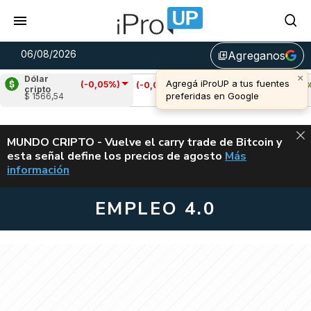
06/08/2026
Agreganos
library_add
Dólar
(-0,05%)
Cardano
(-0,07%)
Avalanche
(0,33%)
cripto
$ 1566,54
u$s 0,19
u$s 6,65
ALERTA
MUNDO CRIPTO - Vuelve el carry trade de Bitcoin y
esta señal define los precios de agosto
Más
VUELVE EL CAR
información
EMPLEO 4.0