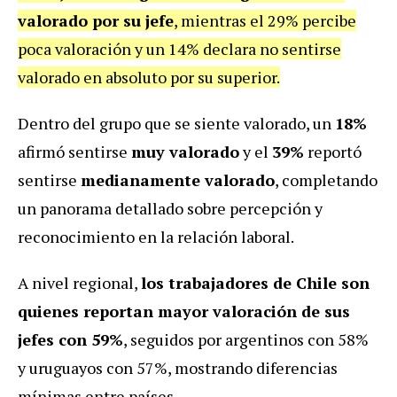
valorado por su jefe
, mientras el 29% percibe
poca valoración y un 14% declara no sentirse
valorado en absoluto por su superior.
Dentro del grupo que se siente valorado, un
18%
afirmó sentirse
muy valorado
y el
39%
reportó
sentirse
medianamente valorado
, completando
un panorama detallado sobre percepción y
reconocimiento en la relación laboral.
A nivel regional,
los trabajadores de Chile son
quienes reportan mayor valoración de sus
jefes con 59%
, seguidos por argentinos con 58%
y uruguayos con 57%, mostrando diferencias
mínimas entre países.