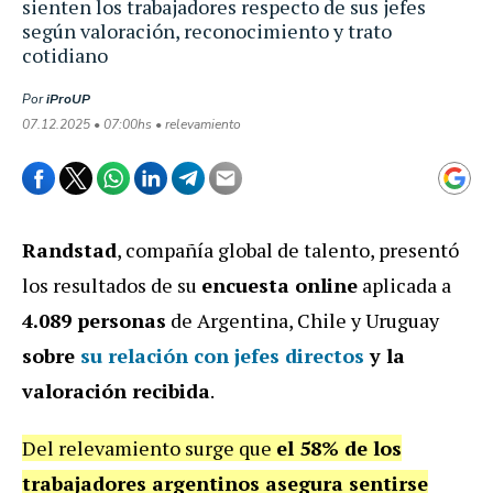
sienten los trabajadores respecto de sus jefes
según valoración, reconocimiento y trato
cotidiano
Por
iProUP
07.12.2025 • 07:00hs • relevamiento
Randstad
, compañía global de talento, presentó
los resultados de su
encuesta online
aplicada a
4.089 personas
de Argentina, Chile y Uruguay
sobre
su relación con jefes directos
y la
valoración recibida
.
Del relevamiento surge que
el 58% de los
trabajadores argentinos asegura sentirse