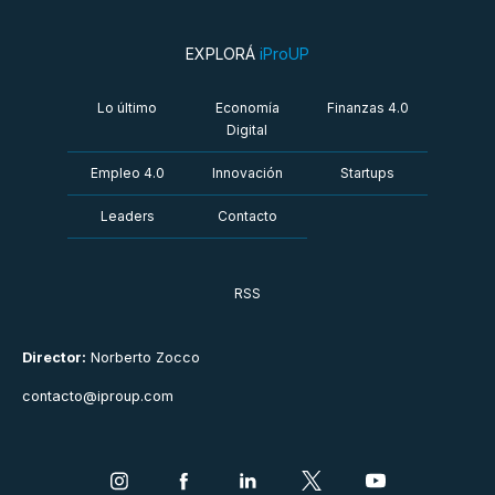
EXPLORÁ
iProUP
Lo último
Economía
Finanzas 4.0
Digital
Empleo 4.0
Innovación
Startups
Leaders
Contacto
RSS
Director:
Norberto Zocco
contacto@iproup.com