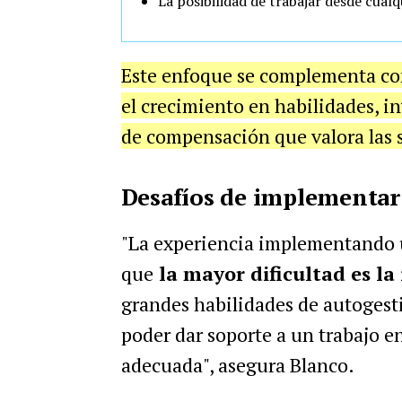
La posibilidad de trabajar desde cual
Este enfoque se complementa con
el crecimiento en habilidades, i
de compensación que valora las sk
Desafíos de implementar
"La experiencia implementando 
que
la
mayor dificultad es la 
grandes habilidades de
autogest
poder dar soporte a un trabajo e
adecuada", asegura Blanco.