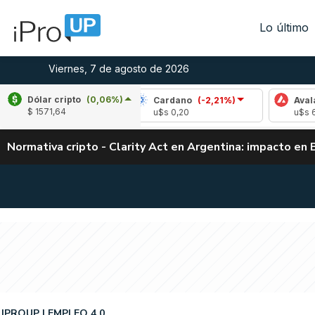
Lo último
Viernes, 7 de agosto de 2026
Dólar cripto
(0,06%)
(-1,46%)
Cardano
(-2,21%)
Avalanche
(-
$ 1571,64
2
u$s 0,20
u$s 6,42
Normativa cripto - Clarity Act en Argentina: impacto en 
IPROUP
EMPLEO 4.0