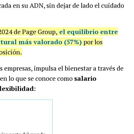
ada en su ADN, sin dejar de lado el cuidado
2024 de Page Group,
el equilibrio entre
ultural más valorado (57%)
por los
osición.
s empresas, impulsa el bienestar a través de
nen lo que se conoce como
salario
lexibilidad: