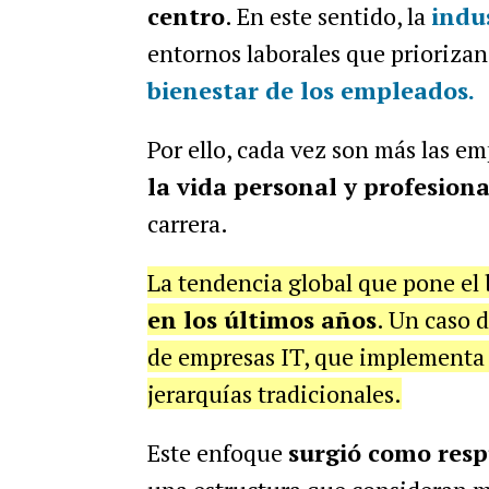
centro
. En este sentido, la
indu
entornos laborales que prioriza
bienestar de los empleados.
Por ello, cada vez son más las 
la vida personal y profesiona
carrera.
La tendencia global que pone el 
en los últimos años
. Un caso 
de empresas IT, que implementa
jerarquías tradicionales.
Este enfoque
surgió como resp