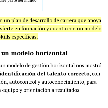
quier parte del mundo.
 un plan de desarrollo de carrera que apoya
nvierte en formación y cuenta con un modelo
ills específicas.
 un modelo horizontal
un modelo de gestión horizontal nos mostró
identificación del talento correcto
, con
ión, autocontrol y autoconocimiento, para
n
equipo y orientación a resultados