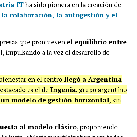
stria IT
ha sido pionera en la creación de
n
la colaboración, la autogestión y el
empresas que promueven
el equilibrio entre
l
, impulsando a la vez el desarrollo de
bienestar en el centro
llegó a Argentina
destacado es el de
Ingenia
, grupo argentino
un modelo de gestión horizontal
, sin
uesta al modelo clásico
, proponiendo