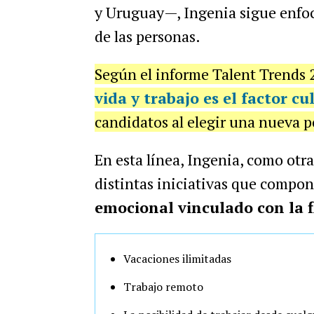
y Uruguay—, Ingenia sigue enfoc
de las personas.
Según el informe Talent Trends 
vida y trabajo es el factor c
candidatos al elegir una nueva p
En esta línea, Ingenia, como otra
distintas iniciativas que compo
emocional vinculado con la f
Vacaciones ilimitadas
Trabajo remoto