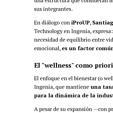
una estructura que consideran má
sus integrantes.
En diálogo con
iProUP
,
Santiag
Technology en Ingenia, expresa:
necesidad de equilibrio entre vid
emocional,
es un factor común
El "wellness" como prior
El enfoque en el bienestar (o we
Ingenia, que mantiene
una tasa
para la dinámica de la indust
A pesar de su expansión —con pr