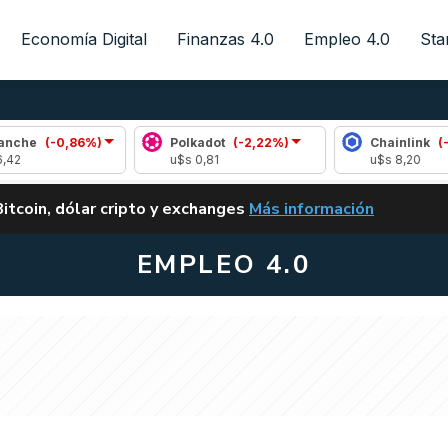
Economía Digital
Finanzas 4.0
Empleo 4.0
Sta
0,86%)
Polkadot
(-2,22%)
Chainlink
(-1,09%)
u$s 0,81
u$s 8,20
ALERTA
Bitcoin, dólar cripto y exchanges
Más información
CLARITY ACT EN ARGENTI
EMPLEO 4.0