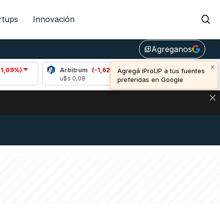
rtups
Innovación
Agreganos
library_add
×
Arbitrum
(-1,62%)
Bitcoin
(0,53%)
Agregá iProUP a tus fuentes
u$s 0,08
u$s 64.772,00
preferidas en Google
NA: IMPACTO EN BITCOIN, DÓLAR CRIPTO Y EXCHANGES