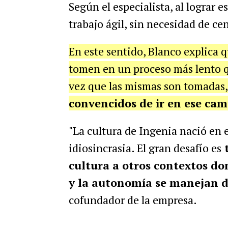
Según el especialista, al lograr 
trabajo ágil, sin necesidad de cen
En este sentido, Blanco explica q
tomen en un proceso más lento q
vez que las mismas son tomadas,
convencidos de ir en ese cam
"La cultura de Ingenia nació en 
idiosincrasia. El gran desafío es
t
cultura a otros contextos do
y la autonomía se manejan 
cofundador de la empresa.