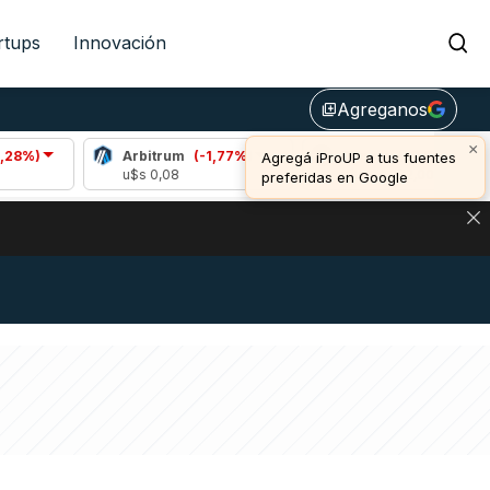
rtups
Innovación
Agreganos
library_add
×
Arbitrum
(-1,77%)
Bitcoin
(-0,50%)
Agregá iProUP a tus fuentes
u$s 0,08
u$s 64.272,00
preferidas en Google
DE DE BITCOIN Y ESTA SEÑAL DEFINE LOS PRECIOS DE AG