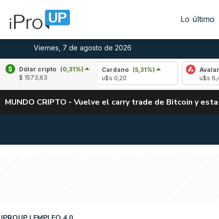
Lo último
Viernes, 7 de agosto de 2026
Dólar cripto
(0,31%)
-2,54%)
Cardano
(5,31%)
Avalanche
(-4,
$ 1573,63
u$s 0,20
u$s 6,40
MUNDO CRIPTO - Vuelve el carry trade de Bitcoin y esta
IPROUP
EMPLEO 4.0