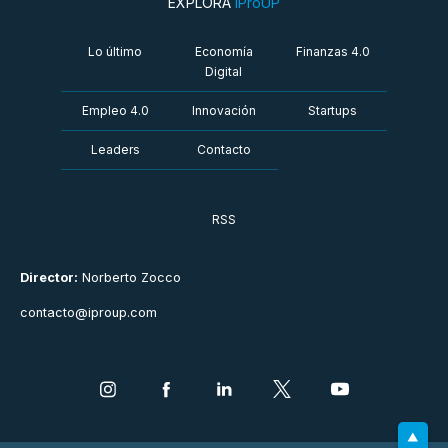
EXPLORÁ
iProUP
Lo último
Economía
Finanzas 4.0
Digital
Empleo 4.0
Innovación
Startups
Leaders
Contacto
RSS
Director:
Norberto Zocco
contacto@iproup.com