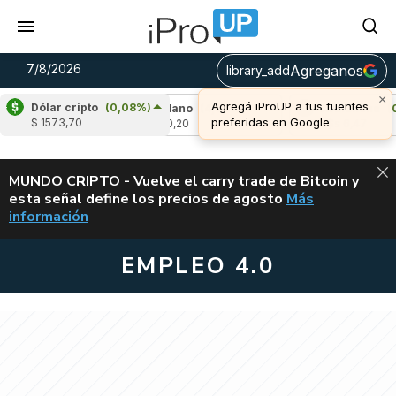
7/8/2026
Agreganos
library_add
Dólar cripto
(0,08%)
%)
Cardano
(4,90%)
Avalanche
(0,15%)
$ 1573,70
u$s 0,20
u$s 6,47
ALERTA
MUNDO CRIPTO - Vuelve el carry trade de Bitcoin y
esta señal define los precios de agosto
Más
VUELVE EL CAR
información
EMPLEO 4.0