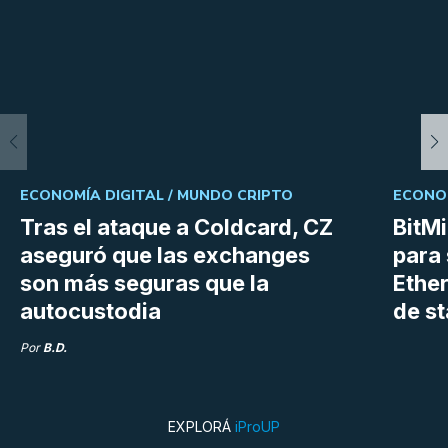
ECONOMÍA DIGITAL /
MUNDO CRIPTO
ECONOM
Tras el ataque a Coldcard, CZ
BitM
aseguró que las exchanges
para 
son más seguras que la
Ethe
autocustodia
de s
Por
B.D.
EXPLORÁ
iProUP