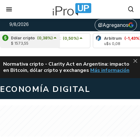
9/8/2026
Agreganos
library_add
Dólar cripto
(0,38%)
Chainlink
(0,50%)
Arbitrum
(-1,43%)
$ 1573,55
u$s 8,33
u$s 0,08
ALERTA
Normativa cripto - Clarity Act en Argentina: impacto
en Bitcoin, dólar cripto y exchanges
Más información
CLARITY ACT EN AR
ECONOMÍA DIGITAL