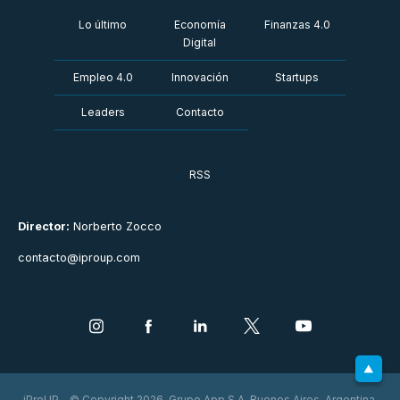
Lo último
Economía
Finanzas 4.0
Digital
Empleo 4.0
Innovación
Startups
Leaders
Contacto
RSS
Director:
Norberto Zocco
contacto@iproup.com
iProUP - © Copyright 2026. Grupo App S.A. Buenos Aires, Argentina.