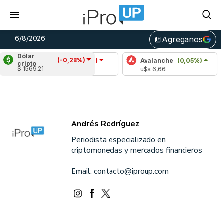
6/8/2026
Agreganos
library_add
Dólar
(-0,28%)
Cardano
(-1,14%)
Avalanche
(0,05%)
Po
cripto
$ 1569,21
u$s 0,19
u$s 6,66
u$
Andrés Rodríguez
Periodista especializado en
criptomonedas y mercados financieros
Email:
contacto@iproup.com