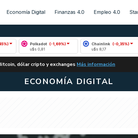
Economía Digital
Finanzas 4.0
Empleo 4.0
Sta
Polkadot
(-1,69%)
Chainlink
(-0,35%)
Arb
u$s 0,81
u$s 8,17
u$s
ALERTA
Bitcoin, dólar cripto y exchanges
Más información
CLARITY ACT EN ARGENTI
ECONOMÍA DIGITAL