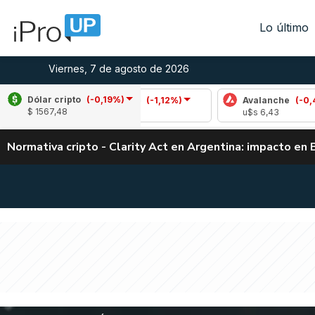
Lo último
Viernes, 7 de agosto de 2026
Dólar cripto
(-0,19%)
Cardano
(-1,12%)
Avalanche
(-0,45%)
$ 1567,48
u$s 0,20
u$s 6,43
Normativa cripto - Clarity Act en Argentina: impacto en 