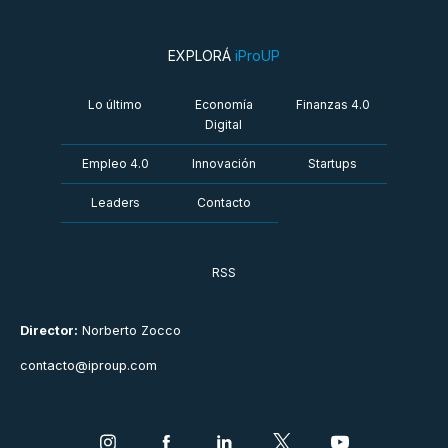
EXPLORÁ
iProUP
Lo último
Economía
Finanzas 4.0
Digital
Empleo 4.0
Innovación
Startups
Leaders
Contacto
RSS
Director:
Norberto Zocco
contacto@iproup.com