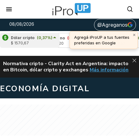
08/08/2026
Agreganos
library_add
×
Agregá iProUP a tus fuentes
Dólar cripto
(0,37%)
%)
Cardano
(-0,73%)
Avalanche
(1,09%)
preferidas en Google
$ 1570,67
u$s 0,20
u$s 6,52
ALERTA
Normativa cripto - Clarity Act en Argentina: impacto
en Bitcoin, dólar cripto y exchanges
Más información
CLARITY ACT EN AR
ECONOMÍA DIGITAL