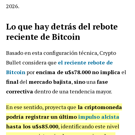
2026.
Lo que hay detrás del rebote
reciente de Bitcoin
Basado en esta configuración técnica, Crypto
Bullet considera que
el
reciente rebote
de
Bitcoin
por
encima de u$s78.000
no implica
el
final
del
mercado bajista
,
sino
una
fase
correctiva
dentro de una tendencia mayor.
En ese sentido, proyecta que
la criptomoneda
podría registrar un último
impulso alcista
hasta los u$s85.000
, identificando este nivel