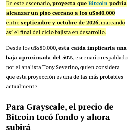
En este escenario,
proyecta que
Bitcoin
podría
alcanzar un piso cercano a los u$s40.000
entre
septiembre y octubre de 2026
, marcando
así el final del ciclo bajista en desarrollo.
Desde los u$s80.000,
esta caída implicaría una
baja aproximada del 50%
, escenario respaldado
por el analista Tony Severino, quien considera
que esta proyección es una de las más probables
actualmente.
Para Grayscale, el precio de
Bitcoin tocó fondo y ahora
subirá