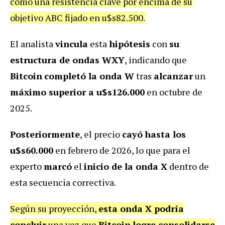
como una resistencia clave por encima de su
objetivo ABC fijado en u$s82.500.
El analista
vincula
esta
hipótesis
con
su
estructura de ondas WXY
, indicando que
Bitcoin
completó la onda W
tras
alcanzar
un
máximo superior a u$s126.000
en octubre de
2025.
Posteriormente
, el precio
cayó
hasta los
u$s60.000
en febrero de 2026, lo que para el
experto
marcó
el
inicio de la onda X
dentro de
esta secuencia correctiva.
Según su proyección,
esta onda X podría
concluir
una vez que
Bitcoin
logre consolidarse