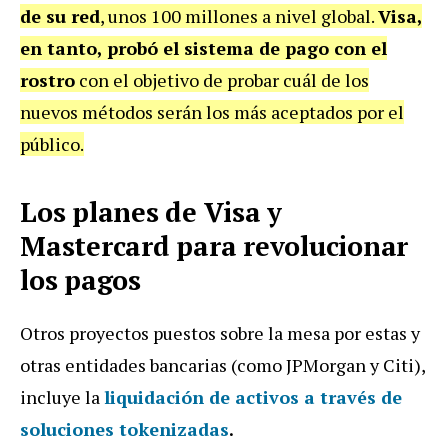
de su red
, unos 100 millones a nivel global.
Visa,
en tanto, probó el sistema de pago con el
rostro
con el objetivo de probar cuál de los
nuevos métodos serán los más aceptados por el
público.
Los planes de Visa y
Mastercard para revolucionar
los pagos
Otros proyectos puestos sobre la mesa por estas y
otras entidades bancarias (como JPMorgan y Citi),
incluye la
liquidación de activos a través de
soluciones tokenizadas
.