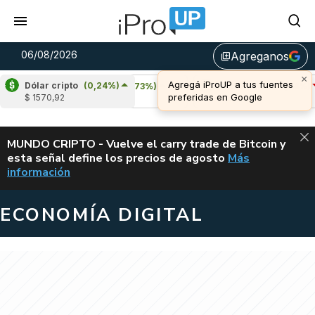
06/08/2026
Agreganos
library_add
Dólar cripto
(0,24%)
Cardano
(6,73%)
Avalanche
(-2,94%)
$ 1570,92
u$s 0,20
u$s 6,47
ALERTA
MUNDO CRIPTO - Vuelve el carry trade de Bitcoin y
esta señal define los precios de agosto
Más
VUELVE EL CAR
información
ECONOMÍA DIGITAL