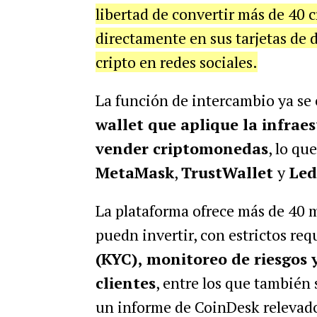
libertad de convertir más de 40 
directamente en sus tarjetas de 
cripto en redes sociales.
La función de intercambio ya se
wallet que aplique la infrae
vender criptomonedas
, lo qu
MetaMask
,
TrustWallet
y
Led
La plataforma ofrece más de 40 m
puedn invertir, con estrictos req
(KYC), monitoreo de riesgos
clientes
, entre los que también
un informe de CoinDesk relevado