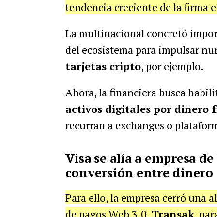
tendencia creciente de la firma e
La multinacional concretó impor
del ecosistema para impulsar n
tarjetas cripto
, por ejemplo.
Ahora, la financiera busca habi
activos digitales por dinero 
recurran a exchanges o platafor
Visa se alía a empresa de
conversión entre dinero 
Para ello, la empresa cerró una a
de pagos Web 3.0,
Transak
, par