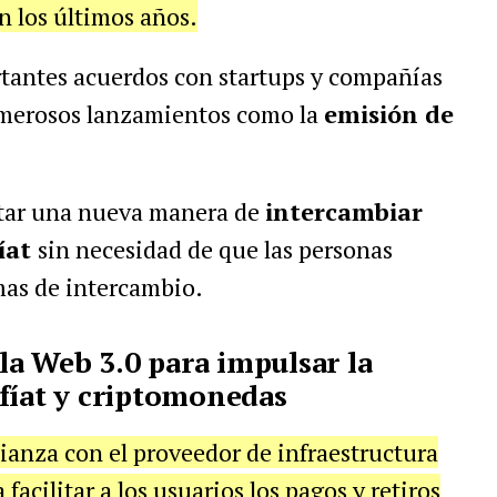
n los últimos años.
tantes acuerdos con startups y compañías
umerosos lanzamientos como la
emisión de
litar una nueva manera de
intercambiar
fíat
sin necesidad de que las personas
mas de intercambio.
 la Web 3.0 para impulsar la
fíat y criptomonedas
lianza con el proveedor de infraestructura
a facilitar a los usuarios los pagos y retiros