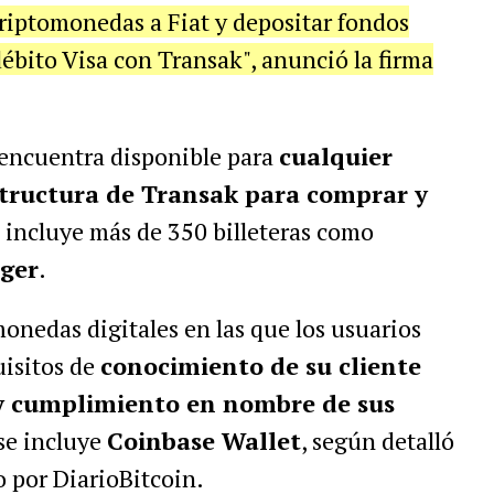
criptomonedas a Fiat y depositar fondos
débito Visa con Transak", anunció la firma
 encuentra disponible para
cualquier
structura de Transak para comprar y
e incluye más de 350 billeteras como
ger
.
onedas digitales en las que los usuarios
uisitos de
conocimiento de su cliente
 y cumplimiento en nombre de sus
 se incluye
Coinbase Wallet
, según detalló
 por DiarioBitcoin.