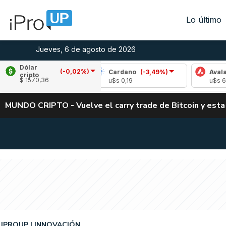
Lo último
Jueves, 6 de agosto de 2026
Dólar
(-0,02%)
-1,77%)
Cardano
(-3,49%)
Avalanche
(-4,
cripto
$ 1570,36
u$s 0,19
u$s 6,42
MUNDO CRIPTO - Vuelve el carry trade de Bitcoin y esta
IPROUP
INNOVACIÓN