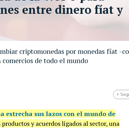
nes entre dinero fíat y
cambiar criptomonedas por monedas fíat -c
en comercios de todo el mundo
+ Seg
sa estrecha sus lazos
con el mundo de
productos y acuerdos ligados al sector, una