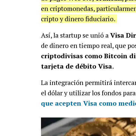
en criptomonedas, particularment
cripto y dinero fiduciario.
Así, la startup se unió a
Visa Di
de dinero en tiempo real, que pos
criptodivisas como Bitcoin d
tarjeta de débito Visa
.
La integración permitirá interc
el dólar y utilizar los fondos par
que acepten Visa como medi