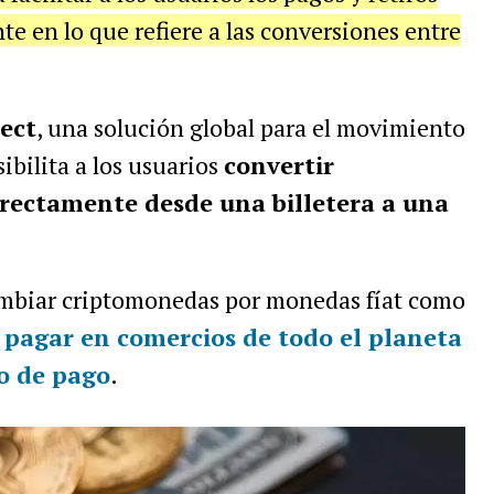
e en lo que refiere a las conversiones entre
rect
, una solución global para el movimiento
ibilita a los usuarios
convertir
irectamente desde una billetera a una
ambiar criptomonedas por monedas fíat como
a
pagar en comercios de todo el planeta
o de pago
.