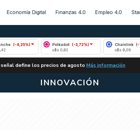
Economía Digital
Finanzas 4.0
Empleo 4.0
Sta
25%)
Polkadot
(-3,72%)
Chainlink
(-1,34%)
u$s 0,82
u$s 8,09
ALERTA
 señal define los precios de agosto
Más información
VUELVE EL CARRY TRA
INNOVACIÓN