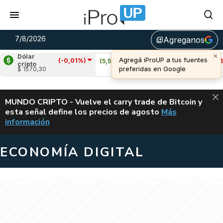
7/8/2026
Agreganos
library_add
Dólar
(-0,01%)
Cardano
(5,53%)
Avalanche
(-3,61%)
cripto
$ 1570,30
u$s 0,20
u$s 6,43
ALERTA
MUNDO CRIPTO - Vuelve el carry trade de Bitcoin y
esta señal define los precios de agosto
Más
VUELVE EL CAR
información
ECONOMÍA DIGITAL