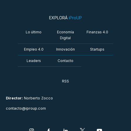
EXPLORÁ
iProUP
Lo último
Economía
Finanzas 4.0
Digital
Empleo 4.0
Innovación
Startups
Leaders
Contacto
RSS
Director:
Norberto Zocco
contacto@iproup.com