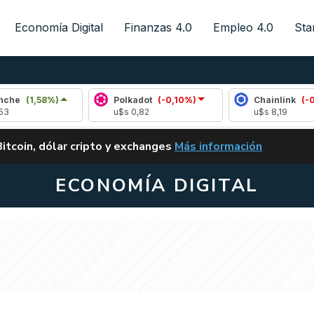
Economía Digital
Finanzas 4.0
Empleo 4.0
Sta
58%)
Polkadot
(-0,10%)
Chainlink
(-0,41%)
u$s 0,82
u$s 8,19
ALERTA
Bitcoin, dólar cripto y exchanges
Más información
CLARITY ACT EN ARGENTI
ECONOMÍA DIGITAL