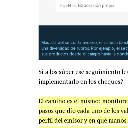
Más allá del sector financiero, el sistema bl
una diversidad de rubros. Por ejemplo, el sec
sus productos desde el campo hasta la góndo
Si a los súper ese seguimiento le
implementarlo en los cheques?
El camino es el mismo: monitore
pasos que dio cada uno de los valo
perfil del emisor y en qué manos