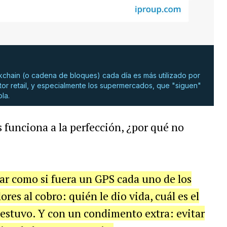
ockchain (o cadena de bloques) cada día es más utilizado por
tor retail, y especialmente los supermercados, que "siguen"
la.
s funciona a la perfección, ¿por qué no
ar como si fuera un GPS cada uno de los
res al cobro: quién le dio vida, cuál es el
 estuvo. Y con un condimento extra: evitar