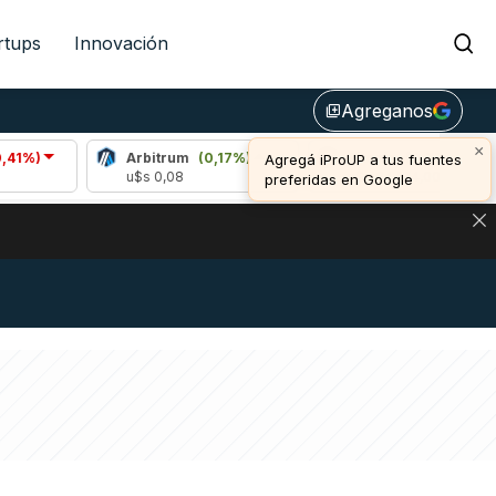
rtups
Innovación
Agreganos
library_add
×
Arbitrum
(0,17%)
Bitcoin
(0,77%)
Agregá iProUP a tus fuentes
u$s 0,08
u$s 64.914,00
preferidas en Google
NA: IMPACTO EN BITCOIN, DÓLAR CRIPTO Y EXCHANGES