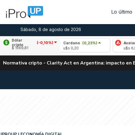
Lo último
Sábado, 8 de agosto de 2026
Dólar
(-0,10%)
(0,36%)
Cardano
(0,23%)
Avalanche
(1,
cripto
$ 1569,81
u$s 0,20
u$s 6,53
Normativa cripto - Clarity Act en Argentina: impacto en 
IPROUP
ECONOMÍA DIGITAL