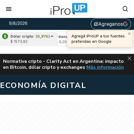
9/8/2026
Agreganos
library_add
×
Agregá iProUP a tus fuentes
Dólar cripto
(0,31%)
0,26%)
Cardano
(-0,23%)
Avalanche
(-0,9
preferidas en Google
$ 1573,92
u$s 0,20
u$s 6,47
ALERTA
Normativa cripto - Clarity Act en Argentina: impacto
en Bitcoin, dólar cripto y exchanges
Más información
CLARITY ACT EN AR
ECONOMÍA DIGITAL