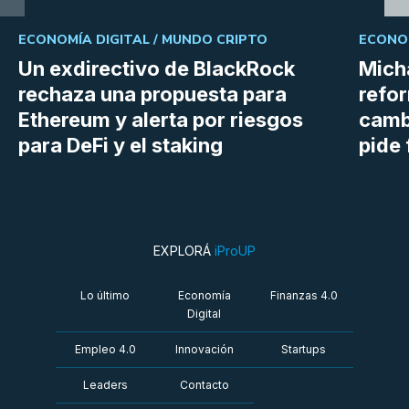
ECONOMÍA DIGITAL /
MUNDO CRIPTO
ECONOM
Un exdirectivo de BlackRock
Micha
rechaza una propuesta para
refor
Ethereum y alerta por riesgos
cambi
para DeFi y el staking
pide 
EXPLORÁ
iProUP
Lo último
Economía
Finanzas 4.0
Digital
Empleo 4.0
Innovación
Startups
Leaders
Contacto