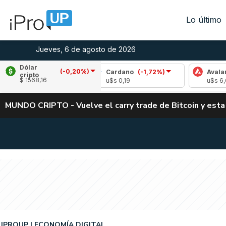
Lo último
Jueves, 6 de agosto de 2026
Dólar
(-0,20%)
-1,50%)
Cardano
(-1,72%)
Avalanche
(0,
cripto
$ 1568,16
u$s 0,19
u$s 6,67
MUNDO CRIPTO - Vuelve el carry trade de Bitcoin y esta
IPROUP
ECONOMÍA DIGITAL