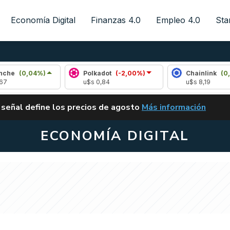
Economía Digital
Finanzas 4.0
Empleo 4.0
Sta
04%)
Polkadot
(-2,00%)
Chainlink
(0,11%)
u$s 0,84
u$s 8,19
ALERTA
 señal define los precios de agosto
Más información
VUELVE EL CARRY TRA
ECONOMÍA DIGITAL