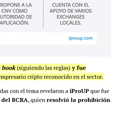
e book
(siguiendo las reglas)
y fue
empresario cripto reconocido en el sector.
das con el tema revelaron a
iProUP
que fue
r del BCRA
, quien
resolvió la prohibición