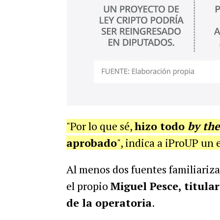
"Por lo que sé,
hizo todo
by th
aprobado
", indica a iProUP un 
Al menos dos fuentes familiariza
el propio
Miguel Pesce, titula
de la operatoria
.