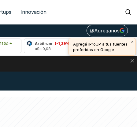
rtups
Innovación
Agreganos
library_add
×
Arbitrum
(-1,39%)
Bitcoin
(1,02%)
Agregá iProUP a tus fuentes
u$s 0,08
u$s 64.807,00
preferidas en Google
DE DE BITCOIN Y ESTA SEÑAL DEFINE LOS PRECIOS DE AG