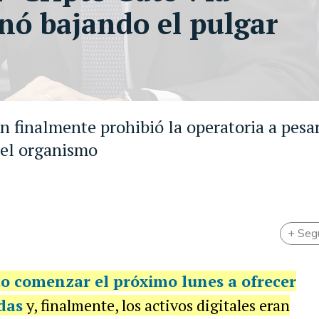
inó bajando el pulgar
n finalmente prohibió la operatoria a pesar
del organismo
+ Seg
to comenzar el próximo lunes a ofrecer
das
y, finalmente, los activos digitales eran