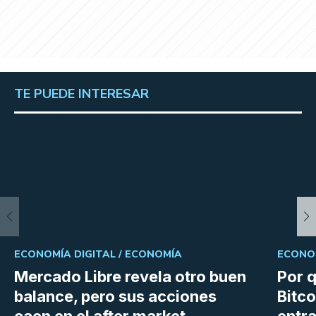
TE PUEDE INTERESAR
ECONOMÍA DIGITAL /
ECONOMÍA
ECONOM
Mercado Libre revela otro buen
Por q
balance, pero sus acciones
Bitco