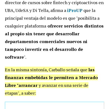
director de cursos sobre fintech y criptoactivos en
UBA, UdeSA y Di Tella, afirma a
iProUP
que la
principal ventaja del modelo es que "posibilita a
cualquier plataforma
ofrecer servicios distintos
al propio sin tener que desarrollar
departamentos comerciales nuevos
ni
tampoco
invertir en el desarrollo de
software
".
En la misma sintonía, Carballo señala que
las
finanzas embebidas le permiten a Mercado
Libre "arrancar
y avanzar en una serie de
etapas", a saber: