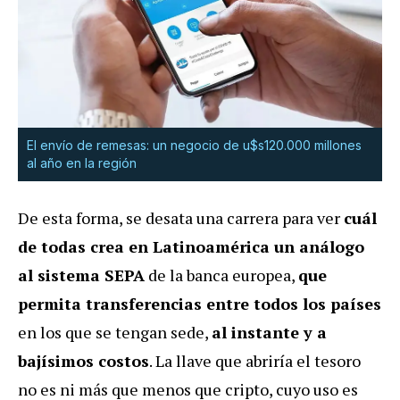
El envío de remesas: un negocio de u$s120.000 millones
al año en la región
De esta forma, se desata una carrera para ver
cuál
de todas crea en Latinoamérica un
análogo
al sistema SEPA
de la banca europea,
que
permita transferencias entre todos los países
en los que se tengan sede,
al instante y
a
bajísimos costos
. La llave que abriría el tesoro
no es ni más que menos que cripto, cuyo uso es