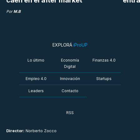
caen en el after market
entra
Por
M.B
EXPLORÁ
iProUP
Lo último
Economía
Finanzas 4.0
Digital
Empleo 4.0
Innovación
Startups
Leaders
Contacto
RSS
Director:
Norberto Zocco