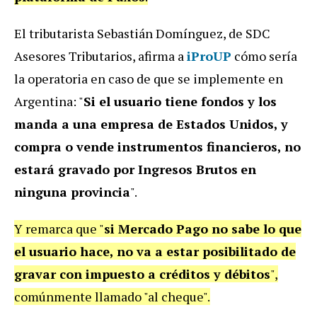
El tributarista Sebastián Domínguez, de SDC
Asesores Tributarios, afirma a
iProUP
cómo sería
la operatoria en caso de que se implemente en
Argentina: "
Si el usuario tiene fondos y los
manda a una empresa de Estados Unidos, y
compra o vende instrumentos financieros, no
estará gravado por Ingresos Brutos
en
ninguna provincia
".
Y remarca que "
si Mercado Pago no sabe lo que
el usuario hace, no va a
estar posibilitado de
gravar con impuesto a crédito
s
y débito
s
",
comúnmente llamado "al cheque".