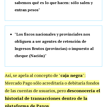
sabemos qué es lo que hacen: sólo salen y
entran pesos"
"Los fiscos nacionales y provinciales nos
obliguen a ser agentes de retención de
Ingresos Brutos (provincias) o impuesto al
cheque (Nación)"
Así, se apela al concepto de "
caja negra
":
Mercado Pago sólo acreditaría o debitaría fondos
de las cuentas de usuarios, pero
desconocería
el
historial de transacciones dentro de la
plataforma de Paxos
.