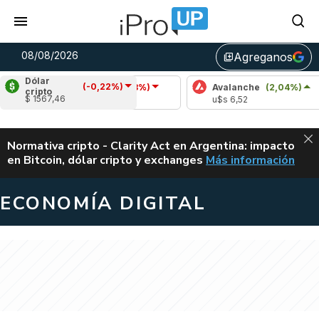
08/08/2026
Agreganos
library_add
Dólar
(-0,22%)
Cardano
(-1,13%)
Avalanche
(2,04%)
Pol
cripto
$ 1567,46
u$s 0,20
u$s 6,52
u$s
ALERTA
Normativa cripto - Clarity Act en Argentina: impacto
en Bitcoin, dólar cripto y exchanges
Más información
CLARITY ACT EN AR
ECONOMÍA DIGITAL