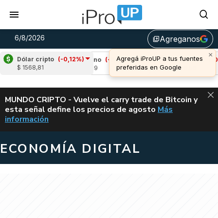
6/8/2026
Agreganos
library_add
×
Agregá iProUP a tus fuentes
Dólar cripto
(-0,12%)
22%)
Cardano
(-3,60%)
Avalanche
(-0,84%
preferidas en Google
$ 1568,81
u$s 0,19
u$s 6,56
ALERTA
MUNDO CRIPTO - Vuelve el carry trade de Bitcoin y
esta señal define los precios de agosto
Más
VUELVE EL CAR
información
ECONOMÍA DIGITAL