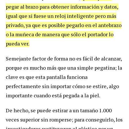
pegar al brazo para obtener información y datos,
igual que si fuese un reloj inteligente pero más
privado, ya que es posible pegarlo en el antebrazo
o la muñeca de manera que sólo el portador lo
pueda ver.
Semejante factor de forma no es fácil de alcanzar,
porque es mucho más que una simple pegatina; la
clave es que esta pantalla funciona
perfectamente sin importar cómo se estire, algo
importante cuando está pegada a la piel.
De hecho, se puede estirar a un tamaño 1.000
veces superior sin romperse; para conseguirlo, los
investigadores sustituyeron el plástico por un