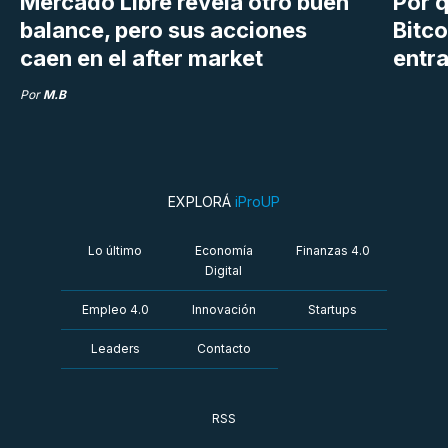
Mercado Libre revela otro buen
Por q
balance, pero sus acciones
Bitco
caen en el after market
entra
Por
M.B
EXPLORÁ
iProUP
Lo último
Economía
Finanzas 4.0
Digital
Empleo 4.0
Innovación
Startups
Leaders
Contacto
RSS